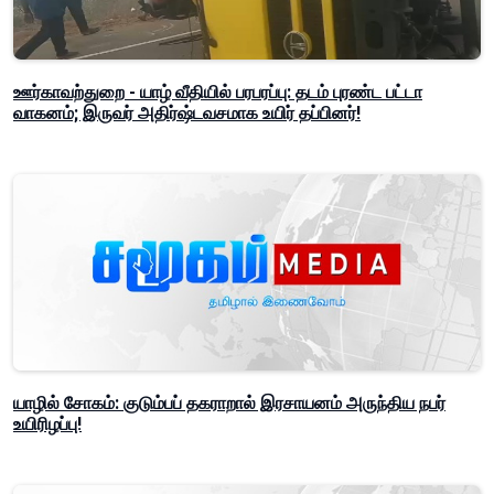
ஊர்காவற்துறை - யாழ் வீதியில் பரபரப்பு: தடம் புரண்ட பட்டா
வாகனம்; இருவர் அதிர்ஷ்டவசமாக உயிர் தப்பினர்!
யாழில் சோகம்: குடும்பப் தகராறால் இரசாயனம் அருந்திய நபர்
உயிரிழப்பு!