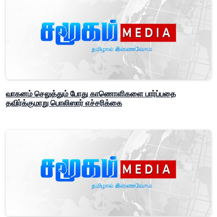
வாகனம் செலுத்தும் போது காணொளிகளை பார்ப்பதை
தவிர்க்குமாறு பொலிஸார் எச்சரிக்கை