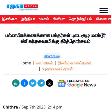
இலங்கை
இந்தியா
உலகம்
சினிமா
தொழில்நுட்பம்
விளையாட
பல்லாயிரக்கணக்கான பக்தர்கள் புடைசூழ மண்டூர்
ஸ்ரீ கந்தசுவாமிக்கு தீர்த்தோற்சவம்
#Batticaloa
Home
செய்திகள்
இலங்கை செய்திகள்
பிரதான செய்திகள்
Chithra
/ Sep 7th 2025, 2:14 pm