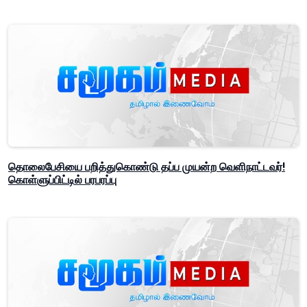
தொலைபேசியை பறித்துகொண்டு தப்ப முயன்ற வெளிநாட்டவர்!
கொள்ளுப்பிட்டில் பரபரப்பு