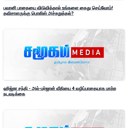
பவானி பாதையை விடுவித்தால் உங்களை கைது செய்வோம்!
தவிசாளருக்கு பொலிஸ் அச்சுறுத்தல்?
ஹிஜ்றா சந்தி - அல்-மர்ஜான் வீதியை 4 வழிப்பாதையாக மாற்ற
நடவடிக்கை