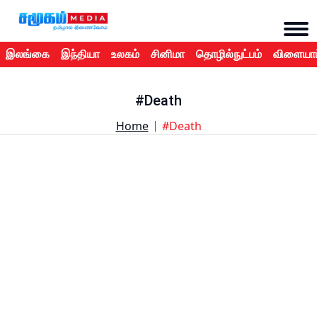
இலங்கை
இந்தியா
உலகம்
சினிமா
தொழில்நுட்பம்
விளையாட
#Death
Home
#Death