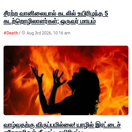
சீரற்ற வானிலையால் கடலில் உயிரிழந்த 5
கடற்றொழிலாளர்கள்; ஒருவர் மாயம்
#Death /
Aug 3rd 2026, 10:16 am
வாழ்வதற்கு விருப்பமில்லை! யாழில் இரட்டைச்