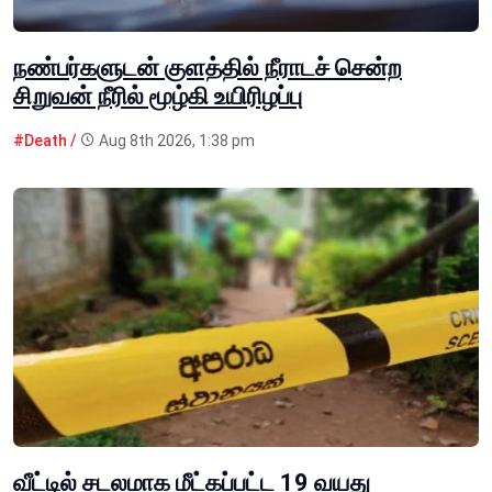
நண்பர்களுடன் குளத்தில் நீராடச் சென்ற
சிறுவன் நீரில் மூழ்கி உயிரிழப்பு
#Death /
Aug 8th 2026, 1:38 pm
வீட்டில் சடலமாக மீட்கப்பட்ட 19 வயது