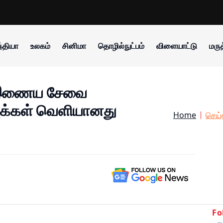
்தியா
உலகம்
சினிமா
தொழில்நுட்பம்
விளையாட்டு
மருத
க் இணைய சேவை
ுக்கள் வெளியானது
Home
செய்
Fo