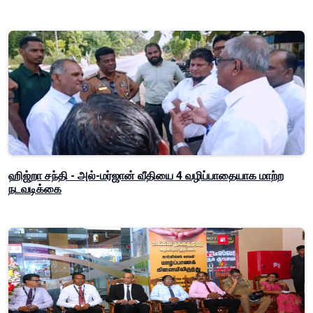
ஹிஜ்றா சந்தி - அல்-மர்ஜான் வீதியை 4 வழிப்பாதையாக மாற்ற
நடவடிக்கை