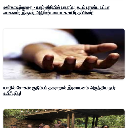
ஊர்காவற்துறை - யாழ் வீதியில் பரபரப்பு: தடம் புரண்ட பட்டா
வாகனம்; இருவர் அதிர்ஷ்டவசமாக உயிர் தப்பினர்!
யாழில் சோகம்: குடும்பப் தகராறால் இரசாயனம் அருந்திய நபர்
உயிரிழப்பு!