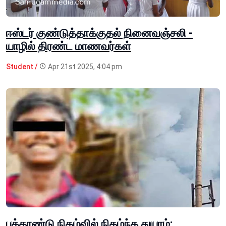
ஈஸ்டர் குண்டுத்தாக்குதல் நினைவஞ்சலி -
யாழில் திரண்ட மாணவர்கள்
Student /
Apr 21st 2025, 4:04 pm
புத்தாண்டு நிகழ்வில் நிகழ்ந்த துயரம்;