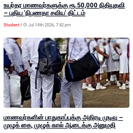
உயர்தர மாணவர்களுக்கு ரூ.50,000 நிதியுதவி
– புதிய 'நிபுணதா சவிய' திட்டம்
Student /
Jul 14th 2026, 7:42 pm
மாணவர்களின் பாதுகாப்புக்கு அதிரடி முடிவு –
முழுக் கை, முழுக் கால் ஆடைக்கு அனுமதி