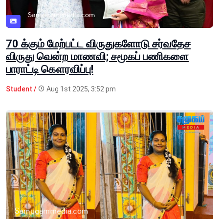
70 க்கும் மேற்பட்ட விருதுகளோடு சர்வதேச
விருது வென்ற மாணவி; சமூகப் பணிகளை
பாராட்டி கௌரவிப்பு!
Student /
Aug 1st 2025, 3:52 pm