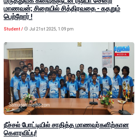
மருத்துவக் கனவுகளுடன் ரஷ்யா சென்ற
மாணவன்; சிறையில் சித்திரவதை - கதறும்
பெற்றோர் !
Student /
Jul 21st 2025, 1:09 pm
நீச்சல் போட்டியில் சாதித்த மாணவர்களிற்கான
கௌரவிப்பு!