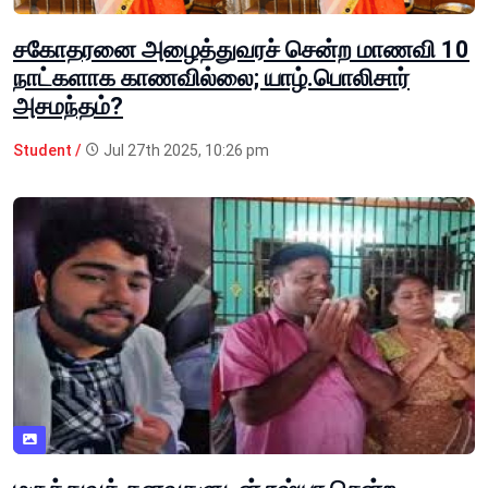
சகோதரனை அழைத்துவரச் சென்ற மாணவி 10
நாட்களாக காணவில்லை; யாழ்.பொலிசார்
அசமந்தம்?
Student /
Jul 27th 2025, 10:26 pm