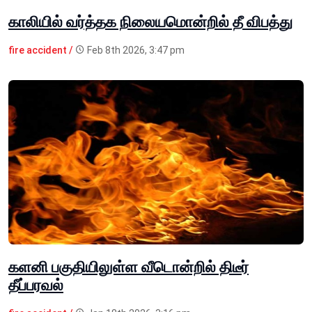
காலியில் வர்த்தக நிலையமொன்றில் தீ விபத்து
fire accident /
Feb 8th 2026, 3:47 pm
களனி பகுதியிலுள்ள வீடொன்றில் திடீர்
தீப்பரவல்