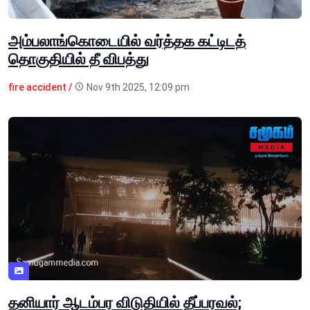
அம்பலாங்கொடையில் வர்த்தக கட்டிடத்
தொகுதியில் தீ விபத்து
fire accident /
Nov 9th 2025, 12:09 pm
தனியார் ஆடம்பர விடுதியில் தீப்பரவல்;