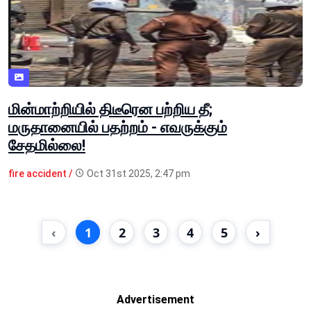
மின்மாற்றியில் திடீரென பற்றிய தீ;
மருதானையில் பதற்றம் - எவருக்கும்
சேதமில்லை!
fire accident /
Oct 31st 2025, 2:47 pm
‹
1
2
3
4
5
›
Advertisement