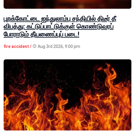
புறக்கோட்டை ஐந்துலாம்பு சந்தியில் திடீர் தீ
விபத்து: கட்டுப்பாட்டுக்குள் கொண்டுவரப்
போராடும் தீயணைப்புப் படை!
fire accident /
Aug 3rd 2026, 9:00 pm