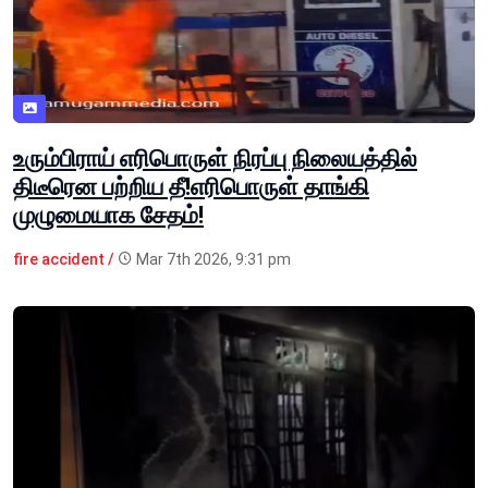
உரும்பிராய் எரிபொருள் நிரப்பு நிலையத்தில்
திடீரென பற்றிய தீ!எரிபொருள் தாங்கி
முழுமையாக சேதம்!
fire accident /
Mar 7th 2026, 9:31 pm