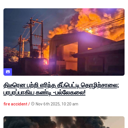
திடீரென பற்றி எரிந்த தீப்பெட்டி தொழிற்சாலை;
பரபரப்பாகிய கண்டி -பல்லேகலை!
fire accident /
Nov 6th 2025, 10:20 am