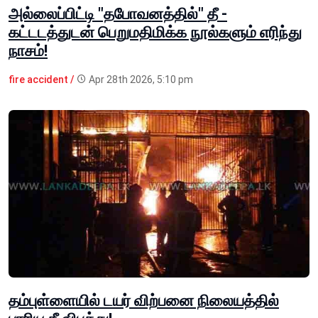
அல்லைப்பிட்டி "தபோவனத்தில்" தீ -
கட்டடத்துடன் பெறுமதிமிக்க நூல்களும் எரிந்து
நாசம்!
fire accident /
Apr 28th 2026, 5:10 pm
தம்புள்ளையில் டயர் விற்பனை நிலையத்தில்