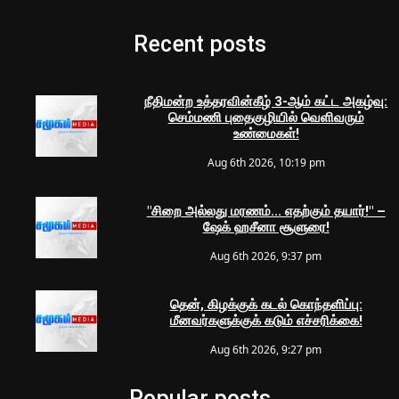
Recent posts
நீதிமன்ற உத்தரவின்கீழ் 3-ஆம் கட்ட அகழ்வு:
செம்மணி புதைகுழியில் வெளிவரும்
உண்மைகள்!
Aug 6th 2026, 10:19 pm
"சிறை அல்லது மரணம்... எதற்கும் தயார்!" –
ஷேக் ஹசீனா சூளுரை!
Aug 6th 2026, 9:37 pm
தென், கிழக்குக் கடல் கொந்தளிப்பு:
மீனவர்களுக்குக் கடும் எச்சரிக்கை!
Aug 6th 2026, 9:27 pm
Popular posts