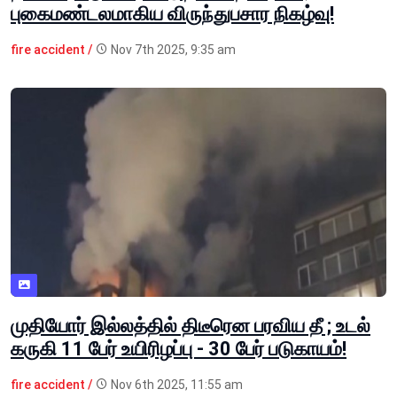
புகைமண்டலமாகிய விருந்துபசார நிகழ்வு!
fire accident /
Nov 7th 2025, 9:35 am
முதியோர் இல்லத்தில் திடீரென பரவிய தீ ; உடல்
கருகி 11 பேர் உயிரிழப்பு - 30 பேர் படுகாயம்!
fire accident /
Nov 6th 2025, 11:55 am