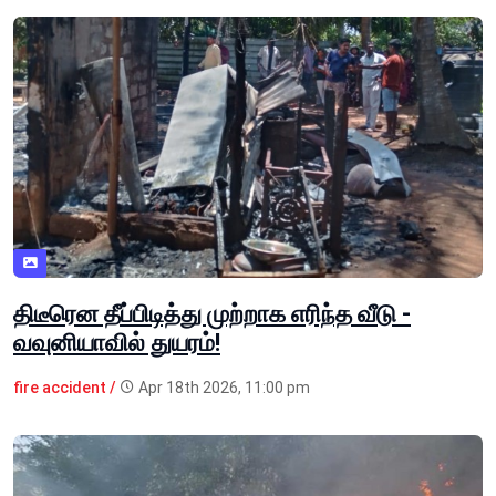
திடீரென தீப்பிடித்து முற்றாக எரிந்த வீடு -
வவுனியாவில் துயரம்!
fire accident /
Apr 18th 2026, 11:00 pm