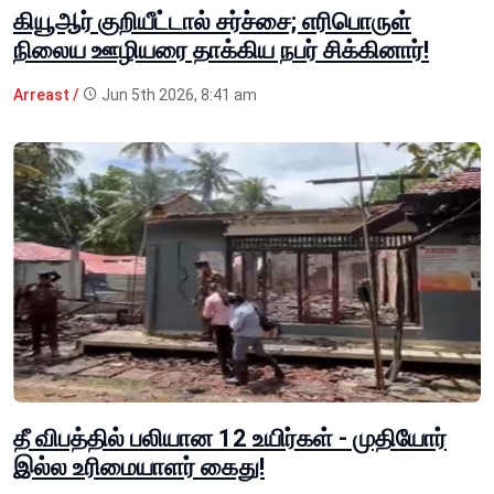
கியூஆர் குறியீட்டால் சர்ச்சை; எரிபொருள்
நிலைய ஊழியரை தாக்கிய நபர் சிக்கினார்!
Arreast /
Jun 5th 2026, 8:41 am
தீ விபத்தில் பலியான 12 உயிர்கள் - முதியோர்
இல்ல உரிமையாளர் கைது!