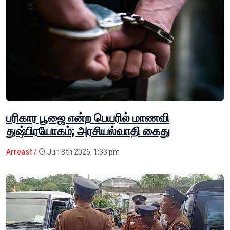
பரிகார பூஜை என்ற பெயரில் மாணவி
துஷ்பிரயோகம்; அரசியல்வாதி கைது
Arreast /
Jun 8th 2026, 1:33 pm