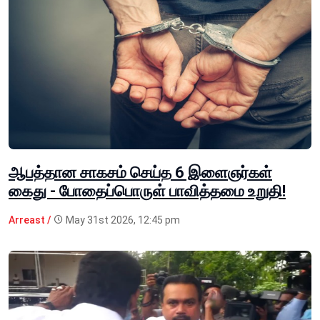
ஆபத்தான சாகசம் செய்த 6 இளைஞர்கள்
கைது - போதைப்பொருள் பாவித்தமை உறுதி!
Arreast /
May 31st 2026, 12:45 pm