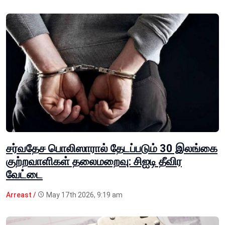
சர்வதேச பொலிஸாரால் தேடப்படும் 30 இலங்கை
குற்றவாளிகள் தலைமறைவு: சிஐடி தீவிர
வேட்டை
Arreast /
May 17th 2026, 9:19 am