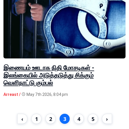
இணையம் ஊடாக நிதி மோசடிகள் -
இலங்கையில் அடுத்தடுத்து சிக்கும்
வெளிநாட்டு கும்பல்
Arreast /
May 7th 2026, 8:04 pm
‹
1
2
3
4
5
›