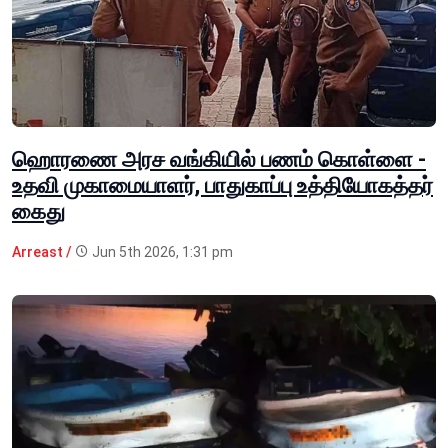
ஹொரணை அரச வங்கியில் பணம் கொள்ளை -
உதவி முகாமையாளர், பாதுகாப்பு உத்தியோகத்தர்
கைது
Arreast /
Jun 5th 2026, 1:31 pm