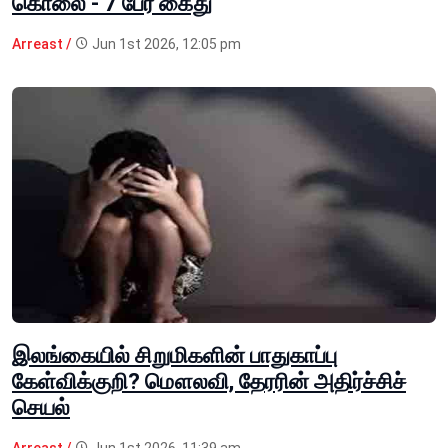
கொலை - 7 பேர் கைது
Arreast /
Jun 1st 2026, 12:05 pm
இலங்கையில் சிறுமிகளின் பாதுகாப்பு
கேள்விக்குறி? மௌலவி, தேரரின் அதிர்ச்சிச்
செயல்