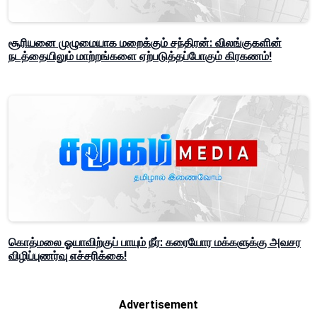
சூரியனை முழுமையாக மறைக்கும் சந்திரன்: விலங்குகளின்
நடத்தையிலும் மாற்றங்களை ஏற்படுத்தப்போகும் கிரகணம்!
கொத்மலை ஓயாவிற்குப் பாயும் நீர்: கரையோர மக்களுக்கு அவசர
விழிப்புணர்வு எச்சரிக்கை!
Advertisement