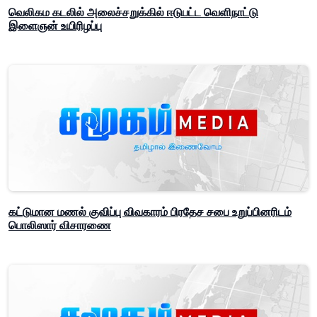
வெலிகம கடலில் அலைச்சறுக்கில் ஈடுபட்ட வெளிநாட்டு
இளைஞன் உயிரிழப்பு
கட்டுமான மணல் குவிப்பு விவகாரம் பிரதேச சபை உறுப்பினரிடம்
பொலிஸார் விசாரணை