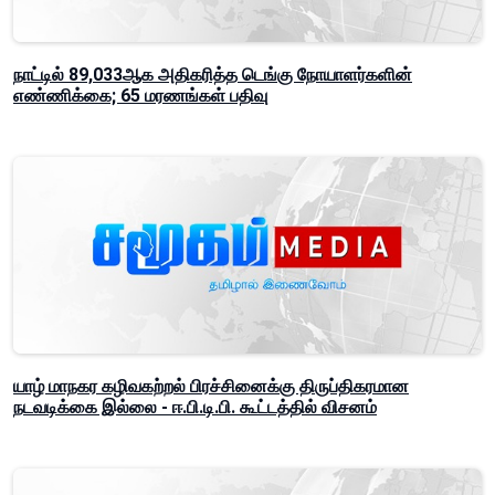
நாட்டில் 89,033ஆக அதிகரித்த டெங்கு நோயாளர்களின்
எண்ணிக்கை; 65 மரணங்கள் பதிவு
யாழ் மாநகர கழிவகற்றல் பிரச்சினைக்கு திருப்திகரமான
நடவடிக்கை இல்லை - ஈ.பி.டி.பி. கூட்டத்தில் விசனம்