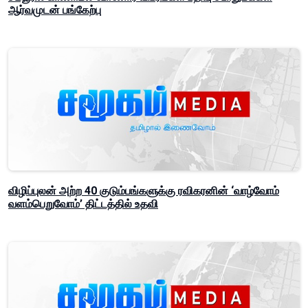
ஆர்வமுடன் பங்கேற்பு
விழிப்புலன் அற்ற 40 குடும்பங்களுக்கு ரவிகரனின் ‘வாழ்வோம்
வளம்பெறுவோம்’ திட்டத்தில் உதவி