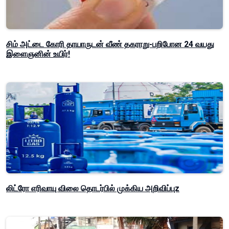
சிம் அட்டை கோரி தாயாருடன் வீண் தகராறு-பறிபோன 24 வயது
இளைஞனின் உயிர்!
லிட்ரோ எரிவாயு விலை தொடர்பில் முக்கிய அறிவிப்புz