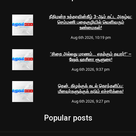
நீதிமன்ற உத்தரவின்கீழ் 3-ஆம் கட்ட அகழ்வு:
செம்மணி புதைகுழியில் வெளிவரும்
உண்மைகள்!
Aug 6th 2026, 10:19 pm
"சிறை அல்லது மரணம்... எதற்கும் தயார்!" –
ஷேக் ஹசீனா சூளுரை!
Aug 6th 2026, 9:37 pm
தென், கிழக்குக் கடல் கொந்தளிப்பு:
மீனவர்களுக்குக் கடும் எச்சரிக்கை!
Aug 6th 2026, 9:27 pm
Popular posts