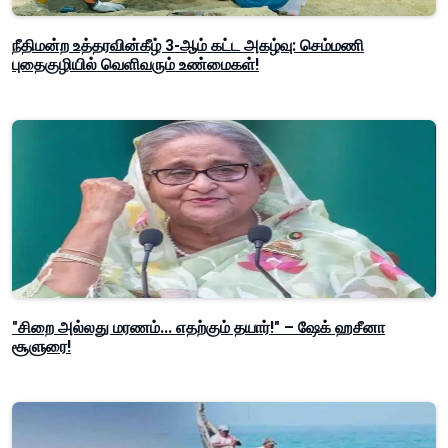
நீதிமன்ற உத்தரவின்கீழ் 3-ஆம் கட்ட அகழ்வு: செம்மணி
புதைகுழியில் வெளிவரும் உண்மைகள்!
"சிறை அல்லது மரணம்... எதற்கும் தயார்!" – ஷேக் ஹசீனா
சூளுரை!