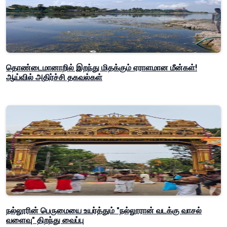
தொண்டைமானாறில் இறந்து மிதக்கும் ஏராளமான மீன்கள்!
ஆய்வில் அதிர்ச்சி தகவல்கள்
நல்லூரின் பெருமையை உயர்த்தும் "நல்லூரான் வடக்கு வாசல்
வளைவு" திறந்து வைப்பு