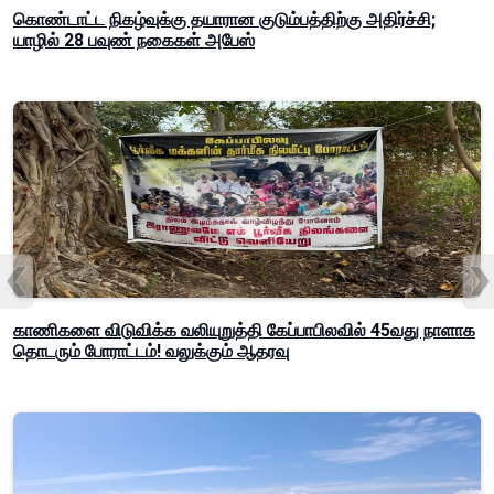
கொண்டாட்ட நிகழ்வுக்கு தயாரான குடும்பத்திற்கு அதிர்ச்சி;
யாழில் 28 பவுண் நகைகள் அபேஸ்
காணிகளை விடுவிக்க வலியுறுத்தி கேப்பாபிலவில் 45வது நாளாக
தொடரும் போராட்டம்! வலுக்கும் ஆதரவு