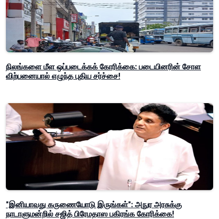
நிலங்களை மீள ஒப்படைக்கக் கோரிக்கை: படையினரின் சோள
விற்பனையால் எழுந்த புதிய சர்ச்சை!
"இனியாவது கருணையோடு இருங்கள்": அநுர அரசுக்கு
நாடாளுமன்றில் சஜித் பிரேமதாஸ பகிரங்க கோரிக்கை!