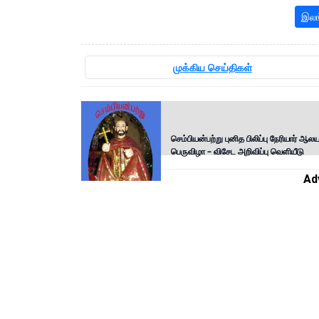
இலங
முக்கிய செய்திகள்
செம்பியன்பற்று புனித பிலிப்பு நேரியார் ஆல
பெருவிழா – விசேட அறிவிப்பு வெளியீடு
Ad