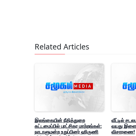
Related Articles
இலங்கையின் நீதித்துறை
வீட்டில் சடல
கட்டமைப்பில் புரட்சிகர மாற்றங்கள்:
வயது இளைஞ
நாடாளுமன்ற உறுப்பினர் ஹிருணி
விசாரணை!