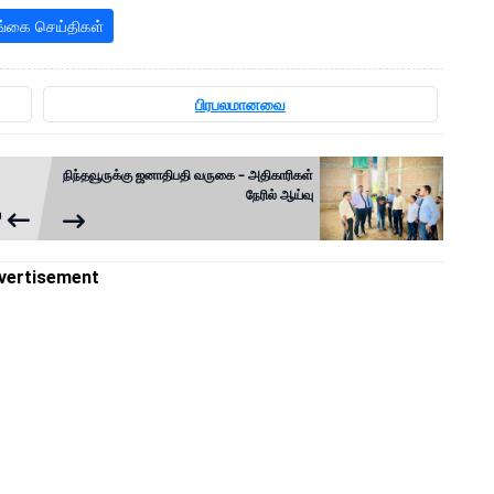
்கை செய்திகள்
பிரபலமானவை
நிந்தவூருக்கு ஜனாதிபதி வருகை – அதிகாரிகள்
நேரில் ஆய்வு
ய
vertisement