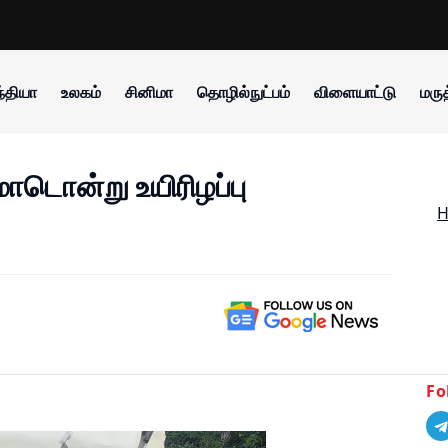
்தியா
உலகம்
சினிமா
தொழில்நுட்பம்
விளையாட்டு
மருத
டொன்று உயிரிழப்பு
Fo