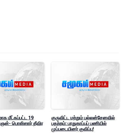
மாக மீட்கப்பட்ட 19
குருவிட்ட மற்றும் பல்லன்சேனவில்
ன்- பொலிஸார் தீவிர
பதற்றம்: பாதுகாப்புப் பணியில்
முப்படையினர் குவிப்பு!