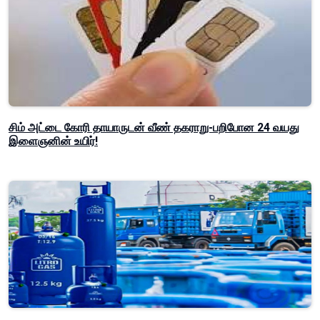
சிம் அட்டை கோரி தாயாருடன் வீண் தகராறு-பறிபோன 24 வயது
இளைஞனின் உயிர்!