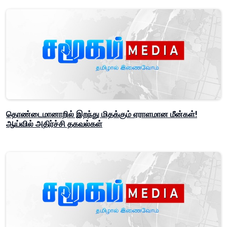
தொண்டைமானாறில் இறந்து மிதக்கும் ஏராளமான மீன்கள்!
ஆய்வில் அதிர்ச்சி தகவல்கள்