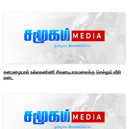
கனமழையால் நல்லதண்ணி சிவனடிபாதமலைக்கு செல்லும் வீதி
தடை