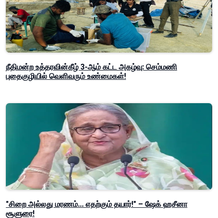
நீதிமன்ற உத்தரவின்கீழ் 3-ஆம் கட்ட அகழ்வு: செம்மணி
புதைகுழியில் வெளிவரும் உண்மைகள்!
"சிறை அல்லது மரணம்... எதற்கும் தயார்!" – ஷேக் ஹசீனா
சூளுரை!