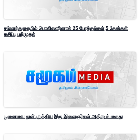
சம்மாந்துறையில் பொலிஸாரினால் 25 போத்தல்கள்,5 கேன்கள்
கசிப்பு பறிமுதல்
பூனையை துன்புறுத்திய இரு இளைஞர்கள் அதிரடிக் கைது