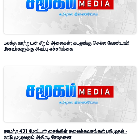
பலத்த காற்றுடன் சீறும் அலைகள்; கடலுக்கு செல்ல வேண்டாம்!
மீனவர்களுக்கு சிவப்பு எச்சரிக்கை
தரமற்ற 431 மோட்டார் சைக்கிள் தலைக்கவசங்கள் பறிமுதல் -
நாடு முழுவதும் அதிரடி சோதனை