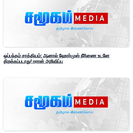
ஒப்பந்தம் சாத்தியம்; ஆனால் ஹோர்முஸ் நீரிணை உடனே
திறக்கப்படாது! ஈரான் அறிவிப்பு