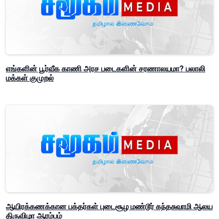
எங்களின் பூர்வீக காணி அரச படைகளின் சரணாலயமா? பலாலி
மக்கள் குமுறல்
ஆயிரக்கணக்கான பக்தர்கள் புடைசூழ மண்டூர் கந்தசுவாமி ஆலய
திருவிழா ஆரம்பம்