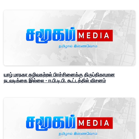
யாழ் மாநகர கழிவகற்றல் பிரச்சினைக்கு திருப்திகரமான
நடவடிக்கை இல்லை - ஈ.பி.டி.பி. கூட்டத்தில் விசனம்