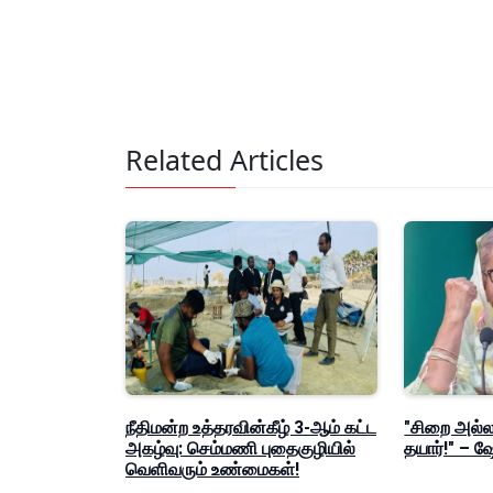
Related Articles
நீதிமன்ற உத்தரவின்கீழ் 3-ஆம் கட்ட
"சிறை அல்லத
அகழ்வு: செம்மணி புதைகுழியில்
தயார்!" – 
வெளிவரும் உண்மைகள்!