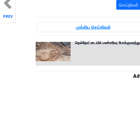
செய்திகள்
PREV
முக்கிய செய்திகள்
தெல்தோட்டையில் மண்சரிவு; போக்குவரத்து ப
Ad