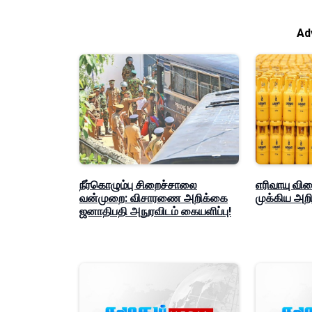
Ad
நீர்கொழும்பு சிறைச்சாலை
எரிவாயு வி
வன்முறை: விசாரணை அறிக்கை
முக்கிய அறிவ
ஜனாதிபதி அநுரவிடம் கையளிப்பு!