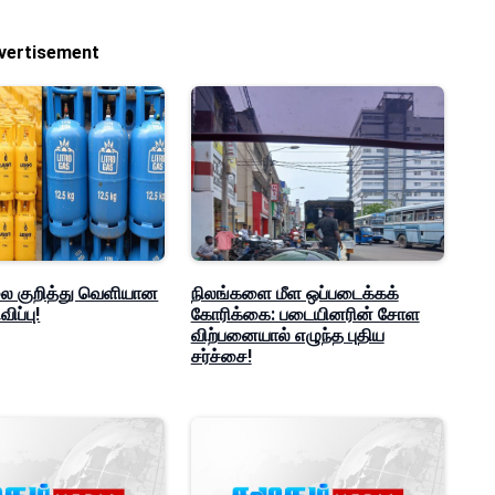
vertisement
லை குறித்து வெளியான
நிலங்களை மீள ஒப்படைக்கக்
ிப்பு!
கோரிக்கை: படையினரின் சோள
விற்பனையால் எழுந்த புதிய
சர்ச்சை!