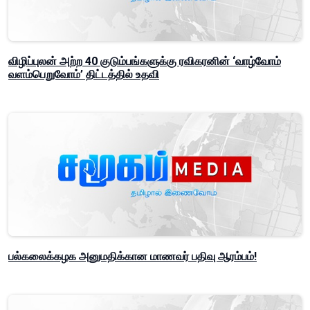
விழிப்புலன் அற்ற 40 குடும்பங்களுக்கு ரவிகரனின் ‘வாழ்வோம்
வளம்பெறுவோம்’ திட்டத்தில் உதவி
பல்கலைக்கழக அனுமதிக்கான மாணவர் பதிவு ஆரம்பம்!