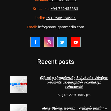
Sri Lanka:
+94 762455533
India:
+91 9566086994
Email:
info@samugammedia.com
Recent posts
நீதிமன்ற உத்தரவின்கீழ் 3-ஆம் கட்ட அகழ்வு:
செம்மணி புதைகுழியில் வெளிவரும்
உண்மைகள்!
Aug 6th 2026, 10:19 pm
"சிறை அல்லது மரணம்... எதற்கும் தயார்!" –