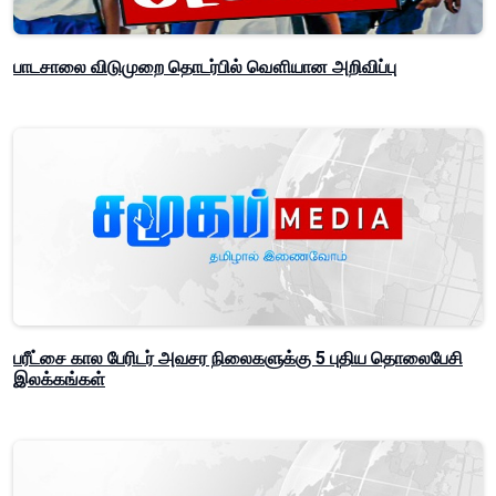
பாடசாலை விடுமுறை தொடர்பில் வௌியான அறிவிப்பு
பரீட்சை கால பேரிடர் அவசர நிலைகளுக்கு 5 புதிய தொலைபேசி
இலக்கங்கள்