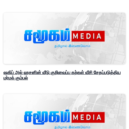
ஷகிப் அல் ஹசனின் வீடு குறிவைப்பு கற்கள் வீசி சேதப்படுத்திய
மர்மக் கும்பல்