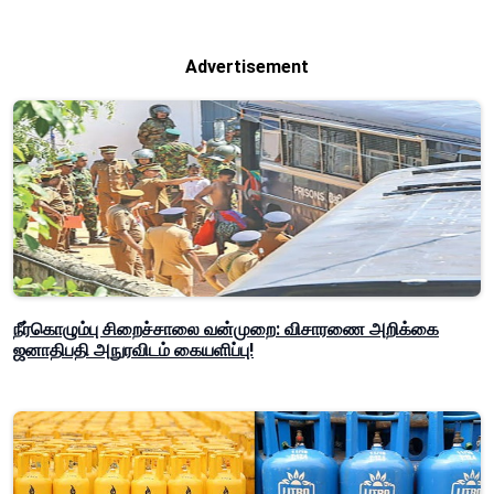
Advertisement
நீர்கொழும்பு சிறைச்சாலை வன்முறை: விசாரணை அறிக்கை
ஜனாதிபதி அநுரவிடம் கையளிப்பு!