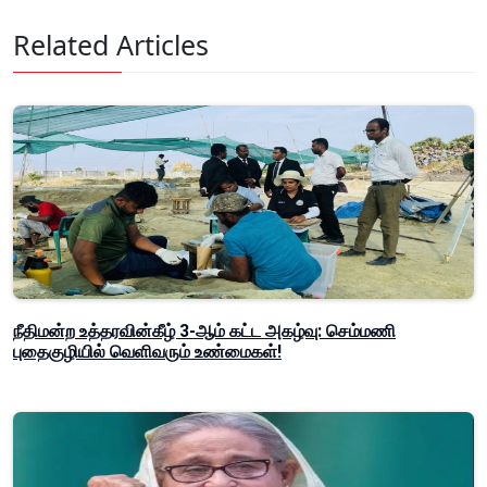
Related Articles
நீதிமன்ற உத்தரவின்கீழ் 3-ஆம் கட்ட அகழ்வு: செம்மணி
புதைகுழியில் வெளிவரும் உண்மைகள்!