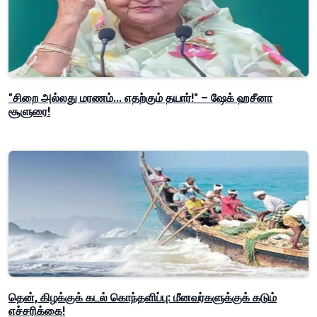
"சிறை அல்லது மரணம்... எதற்கும் தயார்!" – ஷேக் ஹசீனா
சூளுரை!
தென், கிழக்குக் கடல் கொந்தளிப்பு: மீனவர்களுக்குக் கடும்
எச்சரிக்கை!