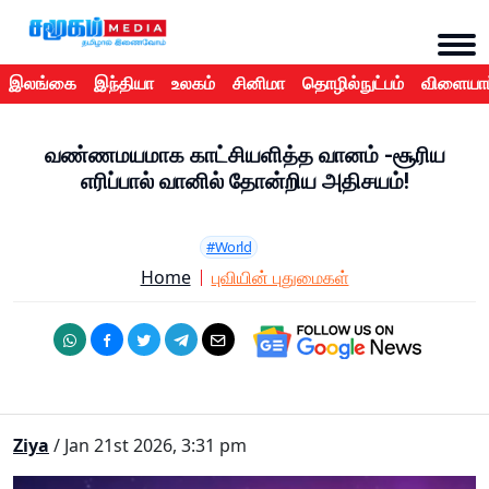
இலங்கை
இந்தியா
உலகம்
சினிமா
தொழில்நுட்பம்
விளையாட
வண்ணமயமாக காட்சியளித்த வானம் -சூரிய
எரிப்பால் வானில் தோன்றிய அதிசயம்!
#World
Home
புவியின் புதுமைகள்
Ziya
/ Jan 21st 2026, 3:31 pm