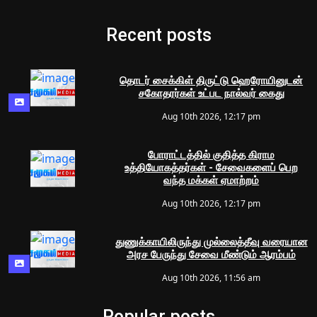
Recent posts
தொடர் சைக்கிள் திருட்டு ஹெரோயினுடன்
சகோதரர்கள் உட்பட நால்வர் கைது
Aug 10th 2026, 12:17 pm
போராட்டத்தில் குதித்த கிராம
உத்தியோகத்தர்கள் - சேவைகளைப் பெற
வந்த மக்கள் ஏமாற்றம்
Aug 10th 2026, 12:17 pm
துணுக்காயிலிருந்து முல்லைத்தீவு வரையான
அரச பேருந்து சேவை மீண்டும் ஆரம்பம்
Aug 10th 2026, 11:56 am
Popular posts