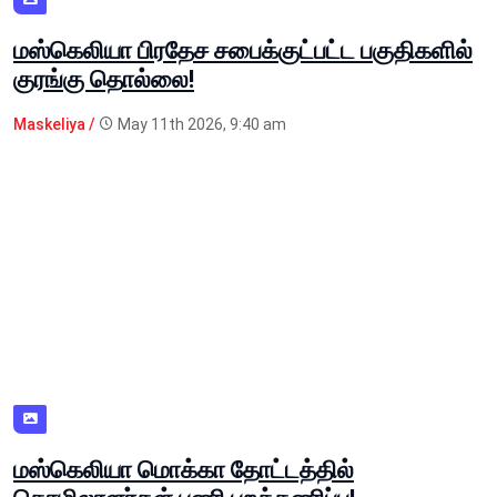
மஸ்கெலியா பிரதேச சபைக்குட்பட்ட பகுதிகளில்
குரங்கு தொல்லை!
Maskeliya /
May 11th 2026, 9:40 am
மஸ்கெலியா மொக்கா தோட்டத்தில்