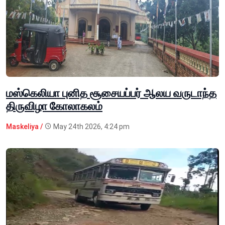
மஸ்கெலியா புனித சூசையப்பர் ஆலய வருடாந்த
திருவிழா கோலாகலம்
Maskeliya /
May 24th 2026, 4:24 pm