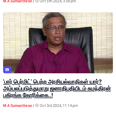
M.A Sumanthiran /
Oct 5th 2024, 3:58 pm
'பார் பெர்மிட்' பெற்ற அரசியல்வாதிகள் யார்?
அம்பலப்படுத்துமாறு ஜனாதிபதியிடம் சுமந்திரன்
பகிரங்க கோரிக்கை..!
M.A Sumanthiran /
Oct 3rd 2024, 11:14 pm