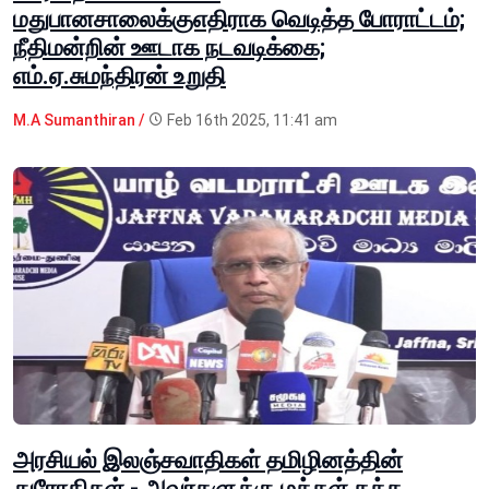
மதுபானசாலைக்குஎதிராக வெடித்த போராட்டம்;
நீதிமன்றின் ஊடாக நடவடிக்கை;
எம்.ஏ.சுமந்திரன் உறுதி
M.A Sumanthiran /
Feb 16th 2025, 11:41 am
அரசியல் இலஞ்சவாதிகள் தமிழினத்தின்
துரோகிகள் - அவர்களுக்கு மக்கள் தக்க