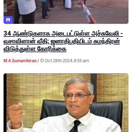
34 ஆண்டுகளாக அடைபட்டுள்ள அச்சுவேலி -
வசாவிளான் வீதி; ஜனாதிபதியிடம் சுமந்திரன்
விடுத்துள்ள கோரிக்கை
M.A Sumanthiran /
Oct 28th 2024, 8:55 am