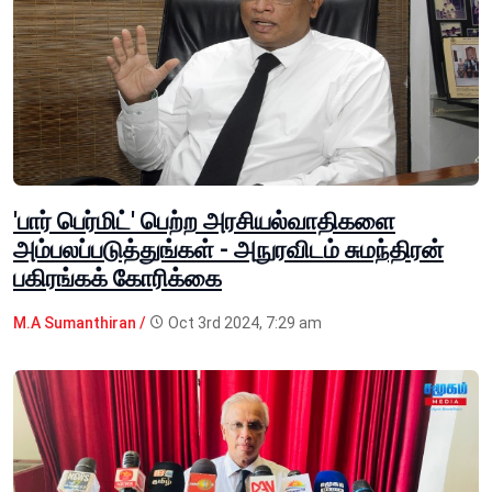
'பார் பெர்மிட்' பெற்ற அரசியல்வாதிகளை
அம்பலப்படுத்துங்கள் - அநுரவிடம் சுமந்திரன்
பகிரங்கக் கோரிக்கை
M.A Sumanthiran /
Oct 3rd 2024, 7:29 am