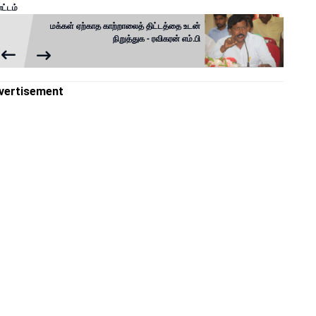
ட்டம்
மக்கள் ஏற்காத காற்றாலைத் திட்டத்தை உடன்
நிறுத்துக - ரவிகரன் எம்.பி
vertisement