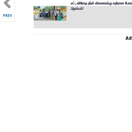
சட்டவிரோத திஸ் விகாரைக்கு எதிரான போரா
ஆரம்பம்!
PREV
Ad