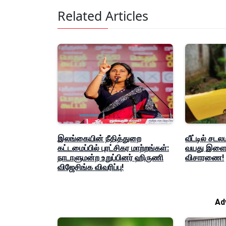
Related Articles
இலங்கையின் நீதித்துறை
வீட்டில் சடல
கட்டமைப்பில் புரட்சிகர மாற்றங்கள்:
வயது இளைஞ
நாடாளுமன்ற உறுப்பினர் ஹிருணி
விசாரணை!
விஜேசிங்க விவரிப்பு!
Ad