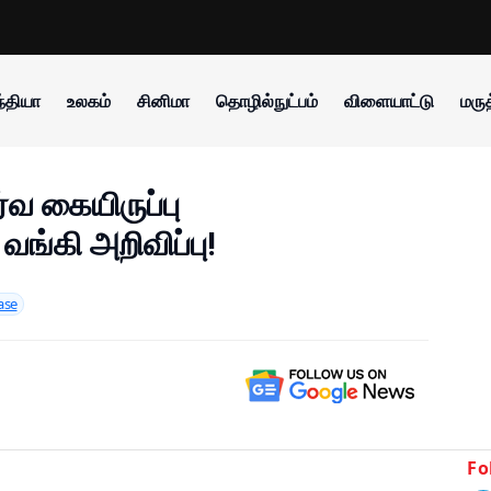
்தியா
உலகம்
சினிமா
தொழில்நுட்பம்
விளையாட்டு
மருத
வ கையிருப்பு
வங்கி அறிவிப்பு!
ase
Fo