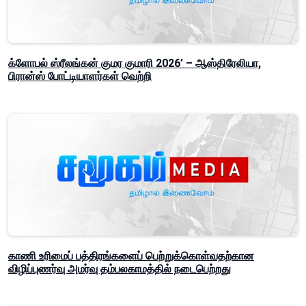
க்ளோபல் ஸ்ரீலங்கன் குமர குமாரி 2026’ – ஆஸ்திரேலியா,
பிரான்ஸ் போட்டியாளர்கள் வெற்றி
காணி உரிமைப் பத்திரங்களைப் பெற்றுக்கொள்வதற்கான
விழிப்புணர்வு அமர்வு தம்பலகாமத்தில் நடைபெற்றது