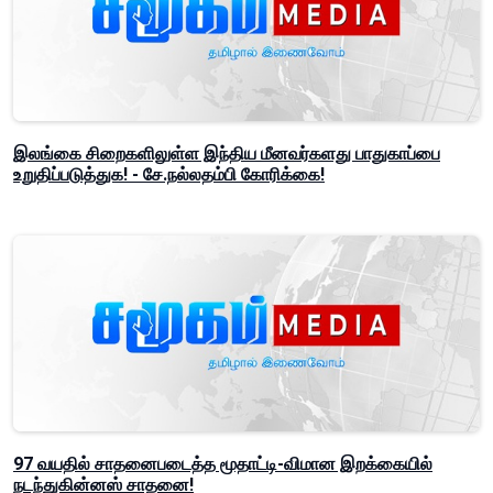
இலங்கை சிறைகளிலுள்ள இந்திய மீனவர்களது பாதுகாப்பை
உறுதிப்படுத்துக! - சே.நல்லதம்பி கோரிக்கை!
97 வயதில் சாதனைபடைத்த மூதாட்டி-விமான இறக்கையில்
நடந்துகின்னஸ் சாதனை!