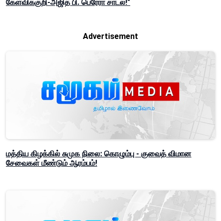
கேள்விக்குறி-அஜித் பி. பெரேரா சாடல்!"
Advertisement
மத்திய கிழக்கில் சுமுக நிலை: கொழும்பு - குவைத் விமான
சேவைகள் மீண்டும் ஆரம்பம்!