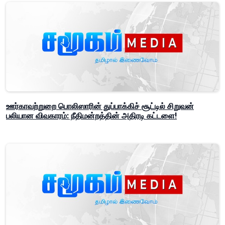
ஊர்காவற்றுறை பொலிஸாரின் துப்பாக்கிச் சூட்டில் சிறுவன்
பலியான விவகாரம்: நீதிமன்றத்தின் அதிரடி கட்டளை!