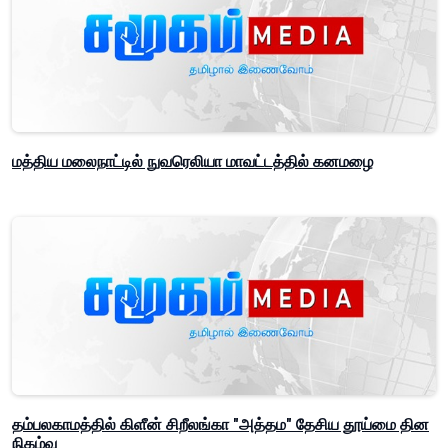
மத்திய மலைநாட்டில் நுவரெலியா மாவட்டத்தில் கனமழை
தம்பலகாமத்தில் கிளீன் சிறீலங்கா "அத்தம" தேசிய தூய்மை தின
நிகழ்வு