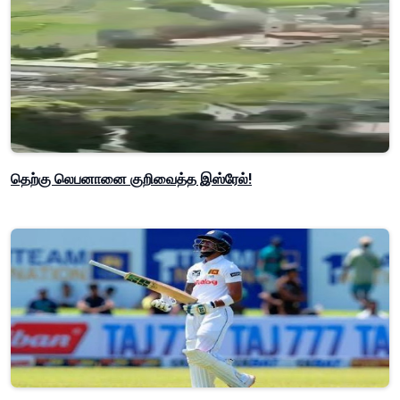
தெற்கு லெபனானை குறிவைத்த இஸ்ரேல்!