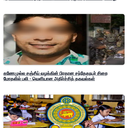
கணேமுல்ல சஞ்சீவ் வழக்கின் பிரதான சந்தேகநபர் சிறை
மோதலில் பலி - வெளியான அதிர்ச்சித் தகவல்கள்