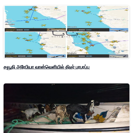
சவூதி அரேபியா வான்வெளியில் திடீர் பரபரப்பு