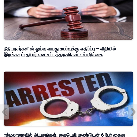
நீதியரசர்களின் ஓய்வு வயது உயர்வுக்கு எதிர்ப்பு – வீதியில்
இறங்கவும் தயார் என சட்டத்தரணிகள் எச்சரிக்கை
ரத்மலானாவில் ஆயுதங்கள், கையெறி குண்டுடன் 6 பேர் கைது