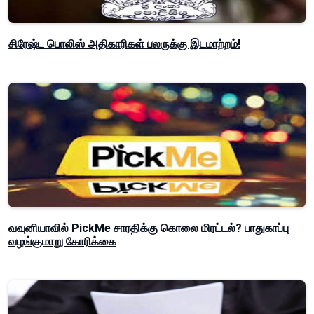
சிரேஷ்ட பொலிஸ் அதிகாரிகள் பலருக்கு இடமாற்றம்!
வவுனியாவில் PickMe சாரதிக்கு கொலை மிரட்டல்? பாதுகாப்பு
வழங்குமாறு கோரிக்கை