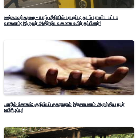
ஊர்காவற்துறை - யாழ் வீதியில் பரபரப்பு: தடம் புரண்ட பட்டா
வாகனம்; இருவர் அதிர்ஷ்டவசமாக உயிர் தப்பினர்!
யாழில் சோகம்: குடும்பப் தகராறால் இரசாயனம் அருந்திய நபர்
உயிரிழப்பு!