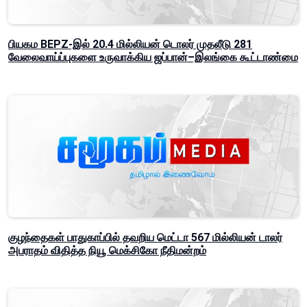
பியகம BEPZ-இல் 20.4 மில்லியன் டொலர் முதலீடு 281
வேலைவாய்ப்புகளை உருவாக்கிய ஜப்பான்–இலங்கை கூட்டாண்மை
குழந்தைகள் பாதுகாப்பில் தவறிய மெட்டா 567 மில்லியன் டாலர்
அபராதம் விதித்த நியூ மெக்சிகோ நீதிமன்றம்