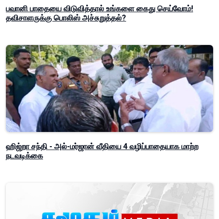
பவானி பாதையை விடுவித்தால் உங்களை கைது செய்வோம்!
தவிசாளருக்கு பொலிஸ் அச்சுறுத்தல்?
ஹிஜ்றா சந்தி - அல்-மர்ஜான் வீதியை 4 வழிப்பாதையாக மாற்ற
நடவடிக்கை