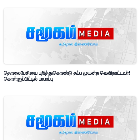
தொலைபேசியை பறித்துகொண்டு தப்ப முயன்ற வெளிநாட்டவர்!
கொள்ளுப்பிட்டில் பரபரப்பு