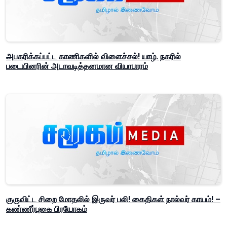
அபகரிக்கப்பட்ட காணிகளில் விளைச்சல்! யாழ். நகரில்
படையினரின் அடாவடித்தனமான வியாபாரம்
குருவிட்ட சிறை மோதலில் இருவர் பலி! கைதிகள் நால்வர் காயம்! –
கண்ணீர்புகை பிரயோகம்