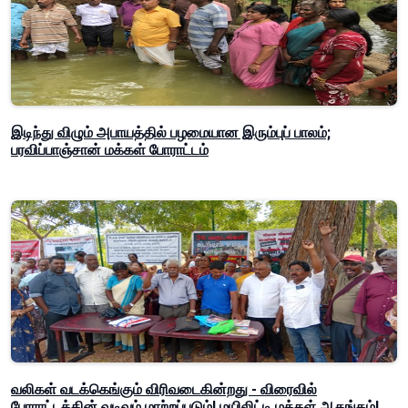
இடிந்து விழும் அபாயத்தில் பழமையான இரும்புப் பாலம்;
பரவிப்பாஞ்சான் மக்கள் போராட்டம்
வலிகள் வடக்கெங்கும் விரிவடைகின்றது - விரைவில்
போராட்டத்தின் வடிவும் மாற்றப்படும்! மயிலிட்டி மக்கள் ஆதங்கம்!