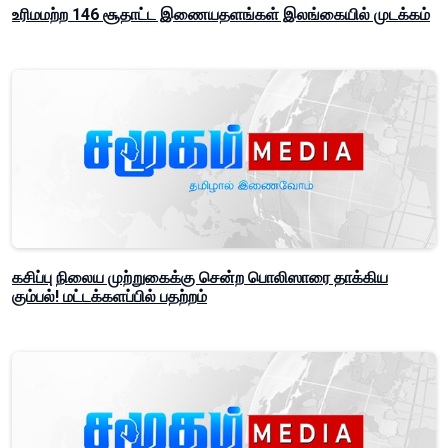
உரிமமற்ற 146 சூதாட்ட இணையதளங்கள் இலங்கையில் முடக்கம்
கசிப்பு நிலைய முற்றுகைக்கு சென்ற பொலிஸாரை தாக்கிய
கும்பல்! மட்டக்களப்பில் பதற்றம்