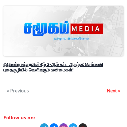
நீதிமன்ற உத்தரவின்கீழ் 3-ஆம் கட்ட அகழ்வு: செம்மணி
புதைகுழியில் வெளிவரும் உண்மைகள்!
« Previous
Next »
Follow us on: