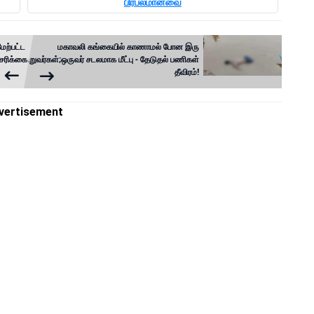
பிரபலமானவை
ேற்பட்ட
மகாவலி கங்கையில் காணாமல் போன இரு
்சரிக்கை
சிறுவர்கள்;ஒருவர் சடலமாக மீட்பு - தேடுதல் பணிகள்
தீவிரம்!
vertisement