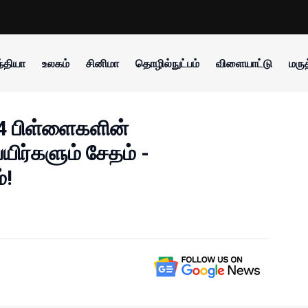
்தியா
உலகம்
சினிமா
தொழில்நுட்பம்
விளையாட்டு
மருத
4 பிள்ளைகளின்
பயிர்களும் சேதம் -
்!