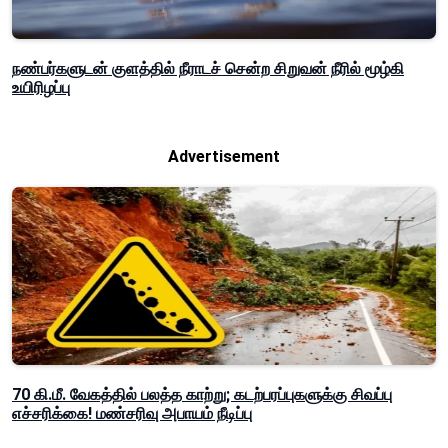
நண்பர்களுடன் குளத்தில் நீராடச் சென்ற சிறுவன் நீரில் மூழ்கி
உயிரிழப்பு
Advertisement
70 கி.மீ. வேகத்தில் பலத்த காற்று; கடற்பரப்புகளுக்கு சிவப்பு
எச்சரிக்கை! மண்சரிவு அபாயம் நீடிப்பு