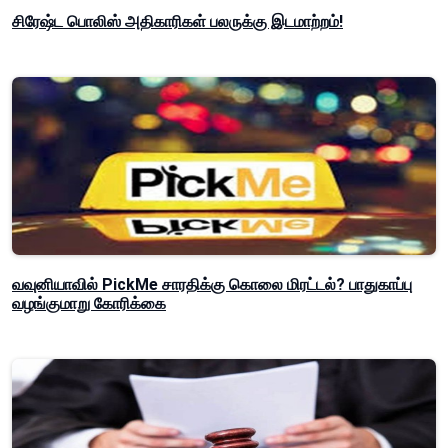
சிரேஷ்ட பொலிஸ் அதிகாரிகள் பலருக்கு இடமாற்றம்!
வவுனியாவில் PickMe சாரதிக்கு கொலை மிரட்டல்? பாதுகாப்பு
வழங்குமாறு கோரிக்கை