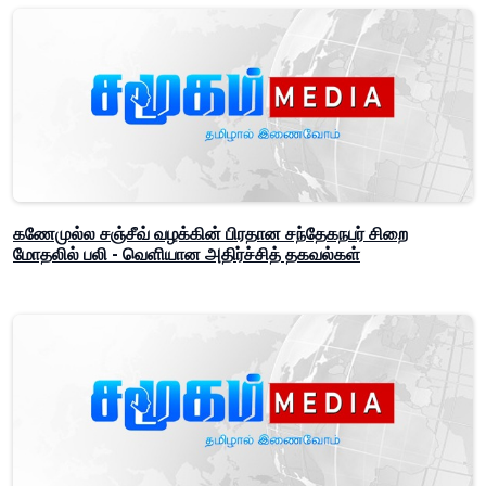
கணேமுல்ல சஞ்சீவ் வழக்கின் பிரதான சந்தேகநபர் சிறை
மோதலில் பலி - வெளியான அதிர்ச்சித் தகவல்கள்