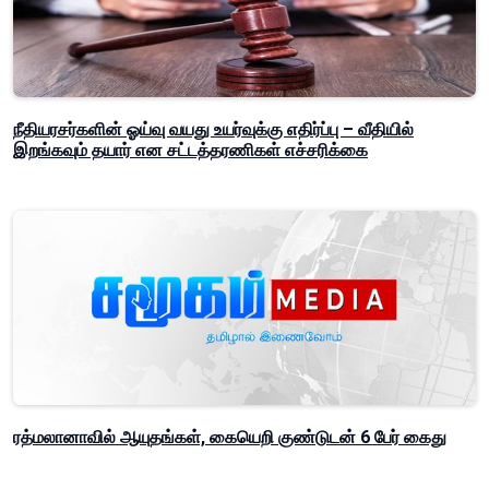
நீதியரசர்களின் ஓய்வு வயது உயர்வுக்கு எதிர்ப்பு – வீதியில்
இறங்கவும் தயார் என சட்டத்தரணிகள் எச்சரிக்கை
ரத்மலானாவில் ஆயுதங்கள், கையெறி குண்டுடன் 6 பேர் கைது