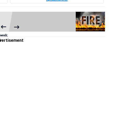
மனைவி;
்
vertisement