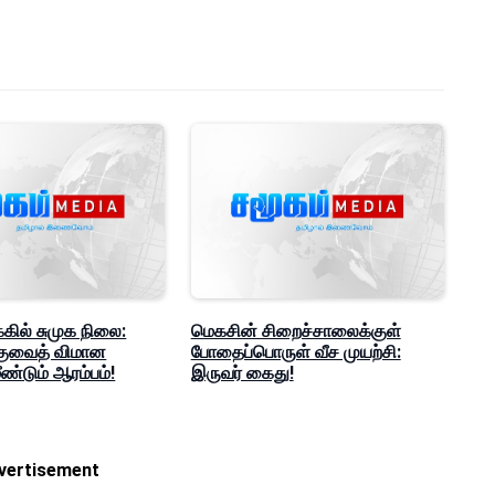
்கில் சுமுக நிலை:
மெகசின் சிறைச்சாலைக்குள்
 குவைத் விமான
போதைப்பொருள் வீச முயற்சி:
ண்டும் ஆரம்பம்!
இருவர் கைது!
vertisement