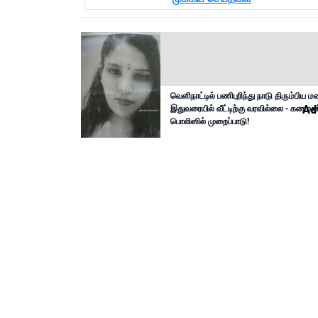
வெளிநாட்டில் பணிபுரிந்து நாடு திரும்பிய 
இதுவரையில் வீட்டிற்கு வரவில்லை - கணவன
Ad
பொலிஸில் முறைப்பாடு!