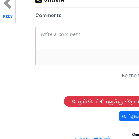
PREV
மேலும் செய்திகளுக்கு கீழே க
செய்திக
கொழு
முக்கிய செய்திகள்