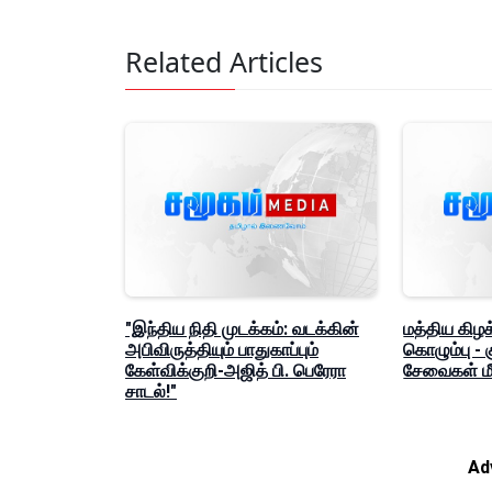
Related Articles
"இந்திய நிதி முடக்கம்: வடக்கின்
மத்திய கிழக
அபிவிருத்தியும் பாதுகாப்பும்
கொழும்பு -
கேள்விக்குறி-அஜித் பி. பெரேரா
சேவைகள் மீ
சாடல்!"
Ad