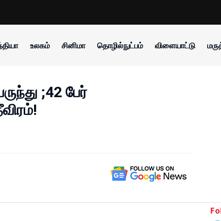
்தியா
உலகம்
சினிமா
தொழில்நுட்பம்
விளையாட்டு
மருத
ருந்து ;42 பேர்
ீவிரம்!
Fo