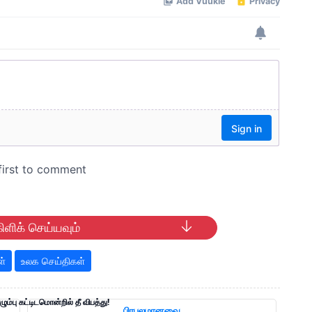
ிளிக் செய்யவும்
ள்
உலக செய்திகள்
ம்பு கட்டிடமொன்றில் தீ விபத்து!
பிரபலமானவை