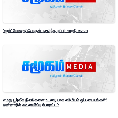
'ஐஸ்' போதைப்பொருள் நுகர்ந்த டிப்பர் சாரதி கைது
எமது பூர்வீக நிலங்களை உடனடியாக எம்மிடம் ஒப்படையுங்கள்! -
மன்னாரில் கவனயீர்ப்பு போராட்டம்