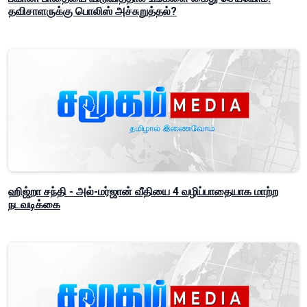
தவிசாளருக்கு பொலிஸ் அச்சுறுத்தல்?
ஹிஜ்றா சந்தி - அல்-மர்ஜான் வீதியை 4 வழிப்பாதையாக மாற்ற
நடவடிக்கை