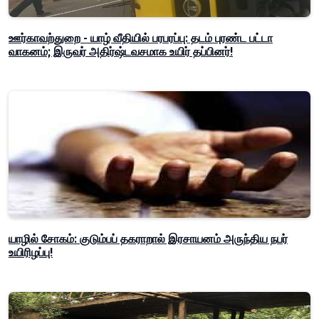
ஊர்காவற்துறை - யாழ் வீதியில் பரபரப்பு: தடம் புரண்ட பட்டா
வாகனம்; இருவர் அதிர்ஷ்டவசமாக உயிர் தப்பினர்!
யாழில் சோகம்: குடும்பப் தகராறால் இரசாயனம் அருந்திய நபர்
உயிரிழப்பு!