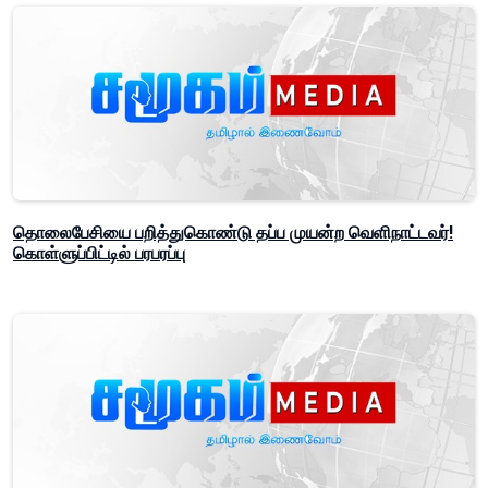
தொலைபேசியை பறித்துகொண்டு தப்ப முயன்ற வெளிநாட்டவர்!
கொள்ளுப்பிட்டில் பரபரப்பு