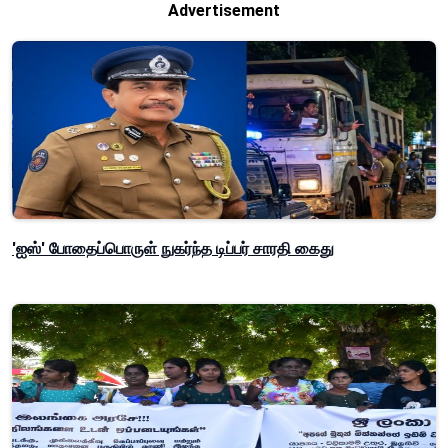
Advertisement
'ஐஸ்' போதைப்பொருள் நுகர்ந்த டிப்பர் சாரதி கைது