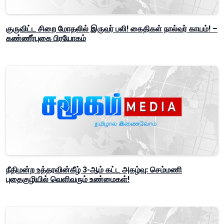
குருவிட்ட சிறை மோதலில் இருவர் பலி! கைதிகள் நால்வர் காயம்! –
கண்ணீர்புகை பிரயோகம்
நீதிமன்ற உத்தரவின்கீழ் 3-ஆம் கட்ட அகழ்வு: செம்மணி
புதைகுழியில் வெளிவரும் உண்மைகள்!