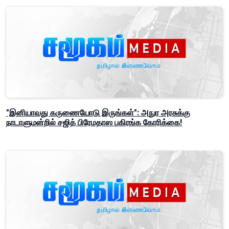
"இனியாவது கருணையோடு இருங்கள்": அநுர அரசுக்கு
நாடாளுமன்றில் சஜித் பிரேமதாஸ பகிரங்க கோரிக்கை!