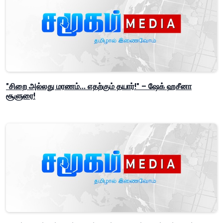
"சிறை அல்லது மரணம்... எதற்கும் தயார்!" – ஷேக் ஹசீனா
சூளுரை!