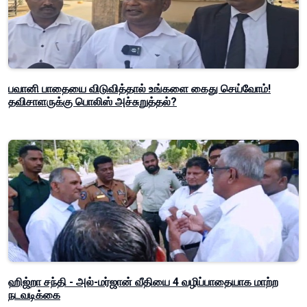
பவானி பாதையை விடுவித்தால் உங்களை கைது செய்வோம்!
தவிசாளருக்கு பொலிஸ் அச்சுறுத்தல்?
ஹிஜ்றா சந்தி - அல்-மர்ஜான் வீதியை 4 வழிப்பாதையாக மாற்ற
நடவடிக்கை