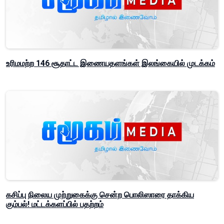
உரிமமற்ற 146 சூதாட்ட இணையதளங்கள் இலங்கையில் முடக்கம்
கசிப்பு நிலைய முற்றுகைக்கு சென்ற பொலிஸாரை தாக்கிய
கும்பல்! மட்டக்களப்பில் பதற்றம்