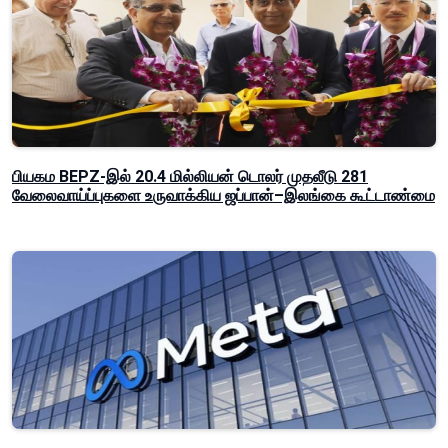
பியகம BEPZ-இல் 20.4 மில்லியன் டொலர் முதலீடு 281
வேலைவாய்ப்புகளை உருவாக்கிய ஜப்பான்–இலங்கை கூட்டாண்மை