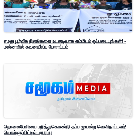
எமது பூர்வீக நிலங்களை உடனடியாக எம்மிடம் ஒப்படையுங்கள்! -
மன்னாரில் கவனயீர்ப்பு போராட்டம்
தொலைபேசியை பறித்துகொண்டு தப்ப முயன்ற வெளிநாட்டவர்!
கொள்ளுப்பிட்டில் பரபரப்பு