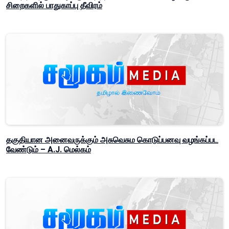
சிறைகளில் பாதுகாப்பு தீவிரம்
தகுதியான அனைவருக்கும் அசுவெசும கொடுப்பனவு வழங்கப்பட
வேண்டும் – A.J. மெல்கம்