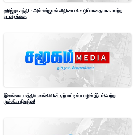
ஹிஜ்றா சந்தி - அல்-மர்ஜான் வீதியை 4 வழிப்பாதையாக மாற்ற
நடவடிக்கை
இலங்கை மத்திய வங்கியின் ஏற்பாட்டில் யாழில் இடம்பெற்ற
முக்கிய நிகழ்வு!