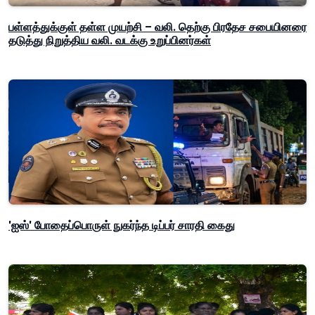
பள்ளத்துக்குள் தள்ள முயற்சி – வலி. தெற்கு பிரதேச சபையினரை
தடுத்து நிறுத்திய வலி. வடக்கு உறுப்பினர்கள்
'ஐஸ்' போதைப்பொருள் நுகர்ந்த டிப்பர் சாரதி கைது