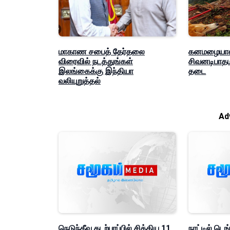
மாகாண சபைத் தேர்தலை
கனமழையால
விரைவில் நடத்துங்கள்
சிவனடிபாதம
இலங்கைக்கு இந்தியா
தடை
வலியுறுத்தல்
Ad
நெடுந்தீவு கடற்பரப்பில் சிக்கிய 11
நாட்டில் டெங்