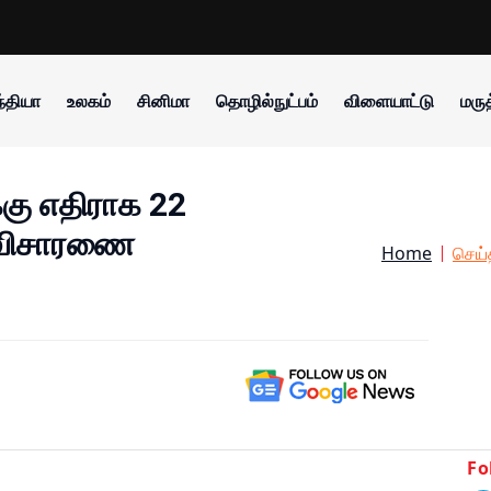
்தியா
உலகம்
சினிமா
தொழில்நுட்பம்
விளையாட்டு
மருத
கு எதிராக 22
ை விசாரணை
Home
செய்
Fo