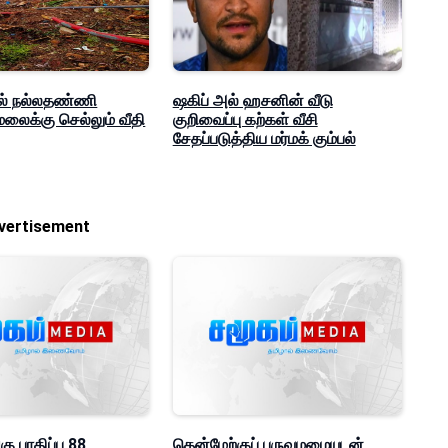
் நல்லதண்ணி
ஷகிப் அல் ஹசனின் வீடு
லைக்கு செல்லும் வீதி
குறிவைப்பு கற்கள் வீசி
சேதப்படுத்திய மர்மக் கும்பல்
vertisement
கு பாதிப்பு 88
தென்மேற்குப் பருவமழையுடன்