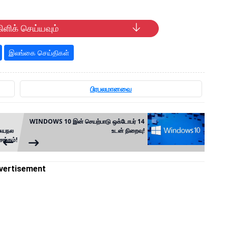
ிளிக் செய்யவும்
இலங்கை செய்திகள்
பிரபலமானவை
WINDOWS 10 இன் செயற்பாடு ஒக்டோபர் 14
உடன் நிறைவு!
சுயநல
சங்கம்!
vertisement