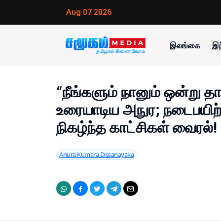
Aug 07 2026
இலங்கை
இந
“நீங்களும் நானும் ஒன்று த
உரையாடிய அநுர; நடைபயிற்
நிகழ்ந்த காட்சிகள் வைரல்!
Anura Kumara Dissanayaka