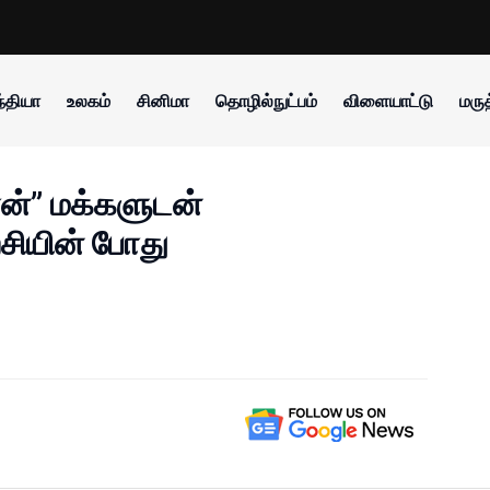
்தியா
உலகம்
சினிமா
தொழில்நுட்பம்
விளையாட்டு
மருத
ான்” மக்களுடன்
சியின் போது