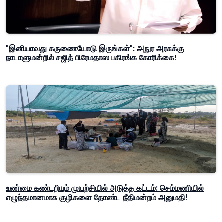
"இனியாவது கருணையோடு இருங்கள்": அநுர அரசுக்கு
நாடாளுமன்றில் சஜித் பிரேமதாஸ பகிரங்க கோரிக்கை!
உண்மை கண்டறியும் முயற்சியில் அடுத்த கட்டம்: செம்மணியில்
எழுந்தமானமாக குழிகளை தோண்ட நீதிமன்றம் அனுமதி!