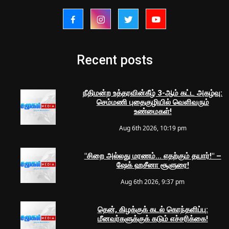
Recent posts
நீதிமன்ற உத்தரவின்கீழ் 3-ஆம் கட்ட அகழ்வு:
செம்மணி புதைகுழியில் வெளிவரும்
உண்மைகள்!
Aug 6th 2026, 10:19 pm
"சிறை அல்லது மரணம்... எதற்கும் தயார்!" –
ஷேக் ஹசீனா சூளுரை!
Aug 6th 2026, 9:37 pm
தென், கிழக்குக் கடல் கொந்தளிப்பு:
மீனவர்களுக்குக் கடும் எச்சரிக்கை!