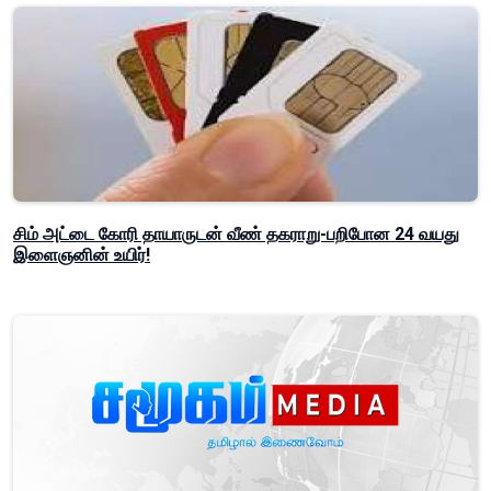
சிம் அட்டை கோரி தாயாருடன் வீண் தகராறு-பறிபோன 24 வயது
இளைஞனின் உயிர்!