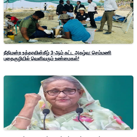
நீதிமன்ற உத்தரவின்கீழ் 3-ஆம் கட்ட அகழ்வு: செம்மணி
புதைகுழியில் வெளிவரும் உண்மைகள்!