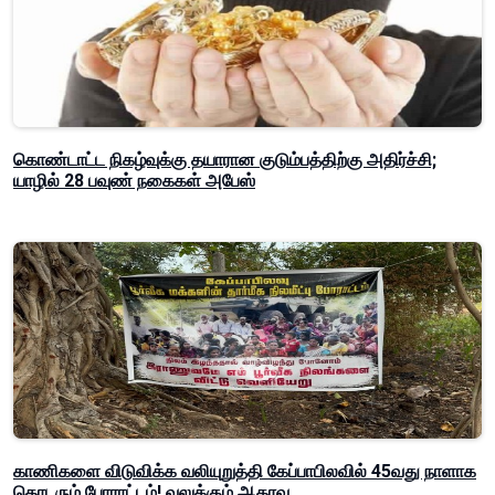
கொண்டாட்ட நிகழ்வுக்கு தயாரான குடும்பத்திற்கு அதிர்ச்சி;
யாழில் 28 பவுண் நகைகள் அபேஸ்
காணிகளை விடுவிக்க வலியுறுத்தி கேப்பாபிலவில் 45வது நாளாக
தொடரும் போராட்டம்! வலுக்கும் ஆதரவு