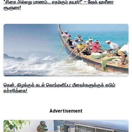
"சிறை அல்லது மரணம்... எதற்கும் தயார்!" – ஷேக் ஹசீனா
சூளுரை!
தென், கிழக்குக் கடல் கொந்தளிப்பு: மீனவர்களுக்குக் கடும்
எச்சரிக்கை!
Advertisement