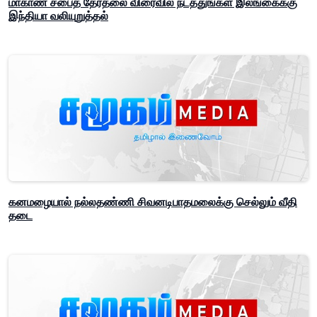
மாகாண சபைத் தேர்தலை விரைவில் நடத்துங்கள் இலங்கைக்கு
இந்தியா வலியுறுத்தல்
கனமழையால் நல்லதண்ணி சிவனடிபாதமலைக்கு செல்லும் வீதி
தடை