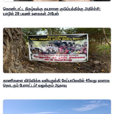
கொண்டாட்ட நிகழ்வுக்கு தயாரான குடும்பத்திற்கு அதிர்ச்சி;
யாழில் 28 பவுண் நகைகள் அபேஸ்
காணிகளை விடுவிக்க வலியுறுத்தி கேப்பாபிலவில் 45வது நாளாக
தொடரும் போராட்டம்! வலுக்கும் ஆதரவு