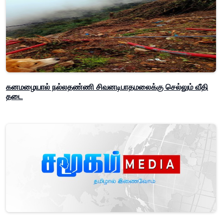
கனமழையால் நல்லதண்ணி சிவனடிபாதமலைக்கு செல்லும் வீதி
தடை