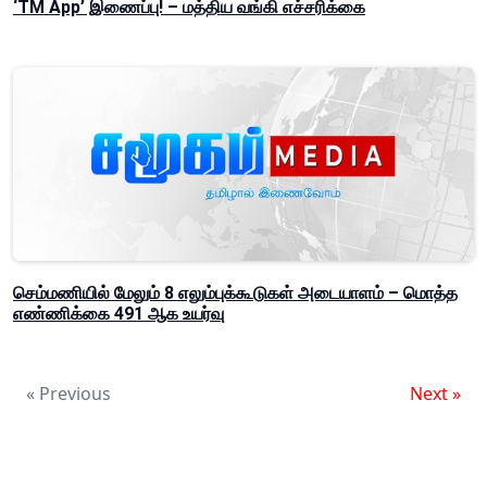
‘TM App’ இணைப்பு! – மத்திய வங்கி எச்சரிக்கை
செம்மணியில் மேலும் 8 எலும்புக்கூடுகள் அடையாளம் – மொத்த
எண்ணிக்கை 491 ஆக உயர்வு
« Previous
Next »