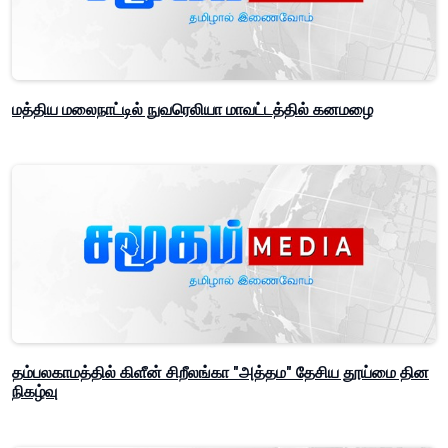
மத்திய மலைநாட்டில் நுவரெலியா மாவட்டத்தில் கனமழை
தம்பலகாமத்தில் கிளீன் சிறீலங்கா "அத்தம" தேசிய தூய்மை தின
நிகழ்வு