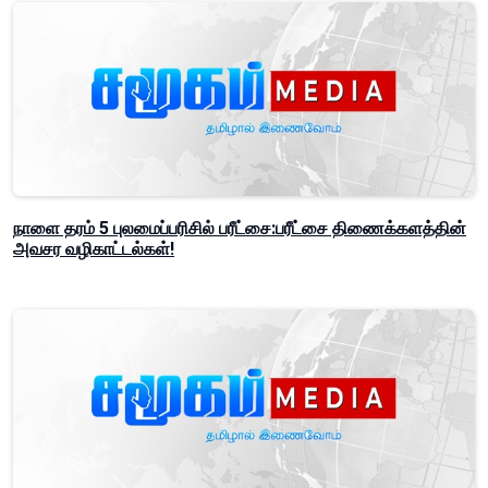
நாளை தரம் 5 புலமைப்பரிசில் பரீட்சை:பரீட்சை திணைக்களத்தின்
அவசர வழிகாட்டல்கள்!