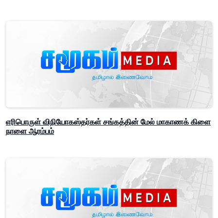
எரிபொருள் விநியோகஸ்தர்கள் சங்கத்தின் மேல் மாகாணக் கிளை
நாளை ஆரம்பம்