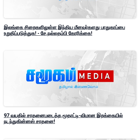
இலங்கை சிறைகளிலுள்ள இந்திய மீனவர்களது பாதுகாப்பை
உறுதிப்படுத்துக! - சே.நல்லதம்பி கோரிக்கை!
97 வயதில் சாதனைபடைத்த மூதாட்டி-விமான இறக்கையில்
நடந்துகின்னஸ் சாதனை!