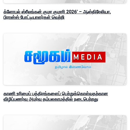
க்ளோபல் ஸ்ரீலங்கன் குமர குமாரி 2026’ – ஆஸ்திரேலியா,
பிரான்ஸ் போட்டியாளர்கள் வெற்றி
காணி உரிமைப் பத்திரங்களைப் பெற்றுக்கொள்வதற்கான
விழிப்புணர்வு அமர்வு தம்பலகாமத்தில் நடைபெற்றது