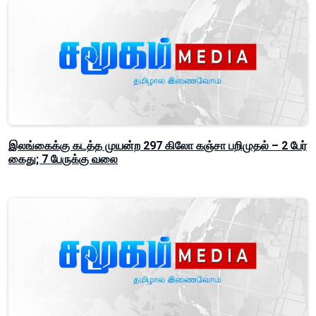
இலங்கைக்கு கடத்த முயன்ற 297 கிலோ கஞ்சா பறிமுதல் – 2 பேர்
கைது; 7 பேருக்கு வலை