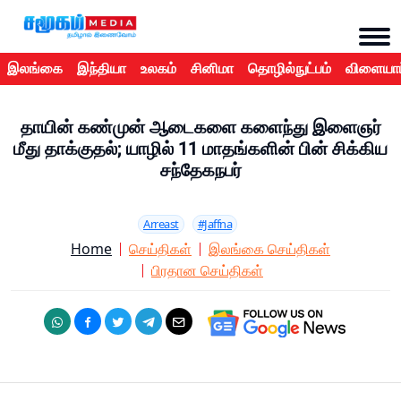
இலங்கை
இந்தியா
உலகம்
சினிமா
தொழில்நுட்பம்
விளையாட
தாயின் கண்முன் ஆடைகளை களைந்து இளைஞர்
மீது தாக்குதல்; யாழில் 11 மாதங்களின் பின் சிக்கிய
சந்தேகநபர்
Arreast
#Jaffna
Home
செய்திகள்
இலங்கை செய்திகள்
பிரதான செய்திகள்