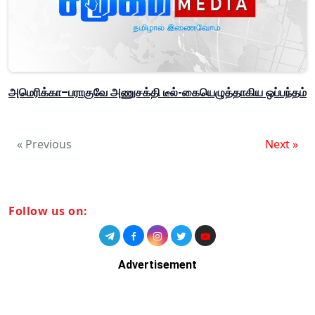
அமெரிக்கா–பராகுவே அணுசக்தி டீல்-கையெழுத்தாகிய ஒப்பந்தம்
« Previous
Next »
Follow us on:
Advertisement