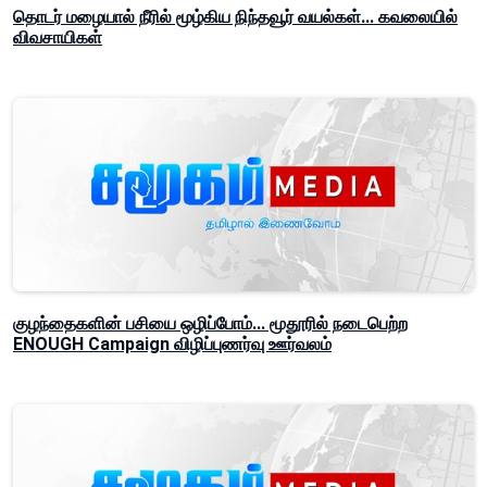
தொடர் மழையால் நீரில் மூழ்கிய நிந்தவூர் வயல்கள்... கவலையில்
விவசாயிகள்
குழந்தைகளின் பசியை ஒழிப்போம்... மூதூரில் நடைபெற்ற
ENOUGH Campaign விழிப்புணர்வு ஊர்வலம்