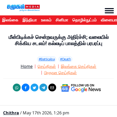
இலங்கை
இந்தியா
உலகம்
சினிமா
தொழில்நுட்பம்
விளையாட
மீன்பிடிக்கச் சென்றவருக்கு அதிர்ச்சி; வலையில்
சிக்கிய சடலம்! கல்லடிப் பாலத்தில் பரபரப்பு
#Batticaloa
#Death
Home
செய்திகள்
இலங்கை செய்திகள்
பிரதான செய்திகள்
Chithra
/ May 17th 2026, 1:26 pm