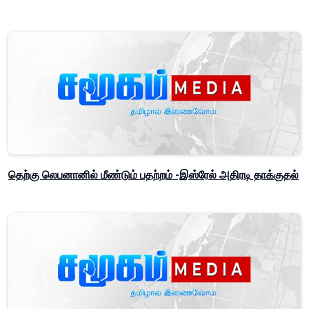
தெற்கு லெபனானில் மீண்டும் பதற்றம் -இஸ்ரேல் அதிரடி தாக்குதல்