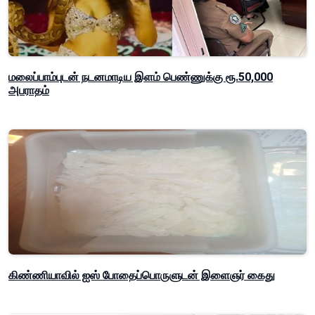
மலைப்பாம்புடன் நடனமாடிய இளம் பெண்ணுக்கு ரூ.50,000
அபராதம்
கிண்ணியாவில் ஐஸ் போதைப்பொருளுடன் இளைஞர் கைது