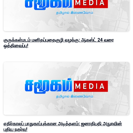
குருக்கள்மடம் மனிதப்புதைகுழி வழக்கு: ஆகஸ்ட் 24 வரை
ஒத்திவைப்பு!
எதிர்காலப் பாதுகாப்புக்கான அடித்தளம்: ஜனாதிபதி அநுரவின்
புதிய நகர்வு!