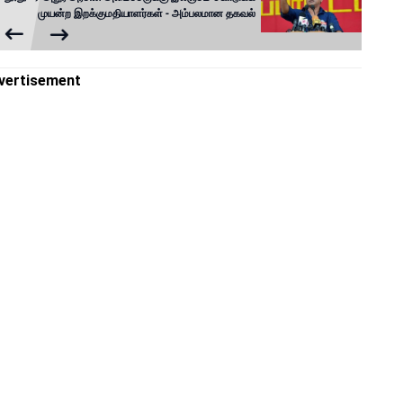
முயன்ற இறக்குமதியாளர்கள் - அம்பலமான தகவல்
vertisement