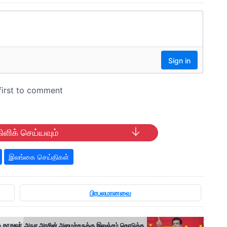
ிளிக் செய்யவும்
இலங்கை செய்திகள்
பிரபலமானவை
 தூதுவர்
அநுர அரசின் அமைச்சருக்கு இலஞ்சம் கொடுக்க