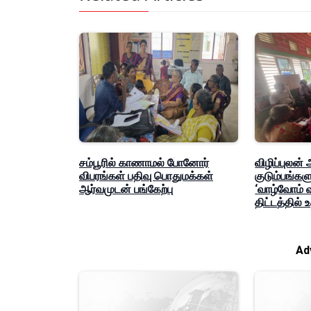
சம்பூரில் காணாமல் போனோர்
விழிப்புலன்
விபரங்கள் பதிவு பொதுமக்கள்
குடும்பங்கள
ஆர்வமுடன் பங்கேற்பு
‘வாழ்வோம் 
திட்டத்தில் 
Ad