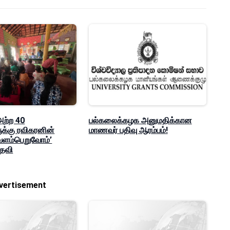
 அற்ற 40
பல்கலைக்கழக அனுமதிக்கான
ுக்கு ரவிகரனின்
மாணவர் பதிவு ஆரம்பம்!
வளம்பெறுவோம்’
உதவி
vertisement