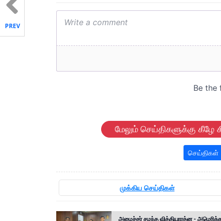
PREV
மேலும் செய்திகளுக்கு கீழே க
செய்திகள்
முக்கிய செய்திகள்
அமைச்சர் சமந்த வித்தியாரத்ன - அமெரிக்க