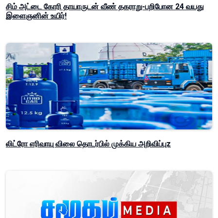
சிம் அட்டை கோரி தாயாருடன் வீண் தகராறு-பறிபோன 24 வயது
இளைஞனின் உயிர்!
லிட்ரோ எரிவாயு விலை தொடர்பில் முக்கிய அறிவிப்புz