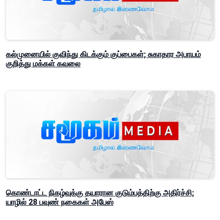
கல்முனையில் குவிந்து கிடக்கும் குப்பைகள்; சுகாதார அபாயம்
குறித்து மக்கள் கவலை
கொண்டாட்ட நிகழ்வுக்கு தயாரான குடும்பத்திற்கு அதிர்ச்சி;
யாழில் 28 பவுண் நகைகள் அபேஸ்