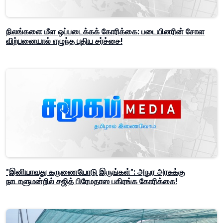
நிலங்களை மீள ஒப்படைக்கக் கோரிக்கை: படையினரின் சோள
விற்பனையால் எழுந்த புதிய சர்ச்சை!
"இனியாவது கருணையோடு இருங்கள்": அநுர அரசுக்கு
நாடாளுமன்றில் சஜித் பிரேமதாஸ பகிரங்க கோரிக்கை!