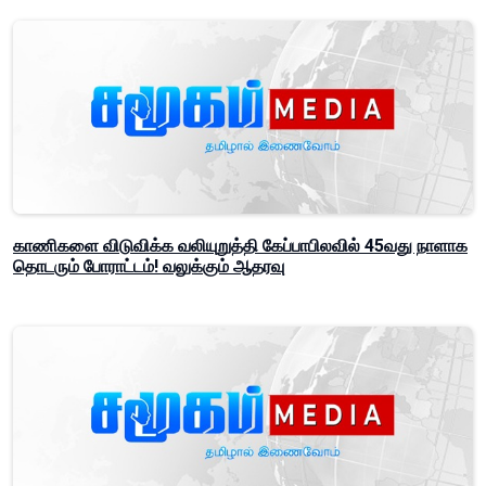
காணிகளை விடுவிக்க வலியுறுத்தி கேப்பாபிலவில் 45வது நாளாக
தொடரும் போராட்டம்! வலுக்கும் ஆதரவு