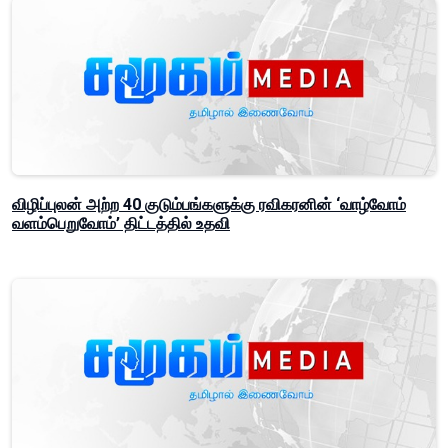
விழிப்புலன் அற்ற 40 குடும்பங்களுக்கு ரவிகரனின் ‘வாழ்வோம்
வளம்பெறுவோம்’ திட்டத்தில் உதவி