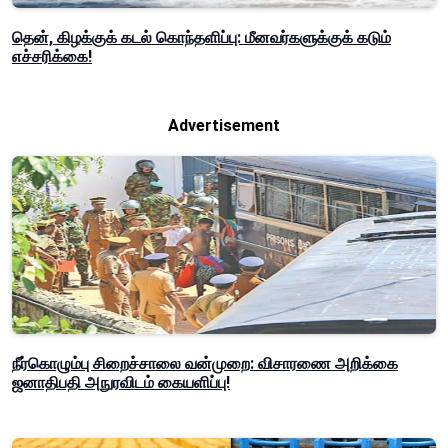
தென், கிழக்குக் கடல் கொந்தளிப்பு: மீனவர்களுக்குக் கடும்
எச்சரிக்கை!
Advertisement
நீர்கொழும்பு சிறைச்சாலை வன்முறை: விசாரணை அறிக்கை
ஜனாதிபதி அநுரவிடம் கையளிப்பு!