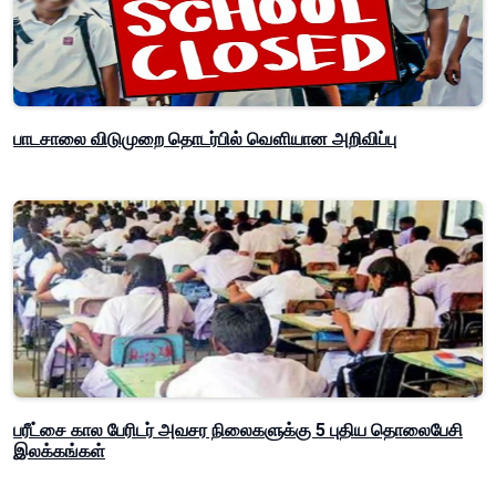
பாடசாலை விடுமுறை தொடர்பில் வௌியான அறிவிப்பு
பரீட்சை கால பேரிடர் அவசர நிலைகளுக்கு 5 புதிய தொலைபேசி
இலக்கங்கள்