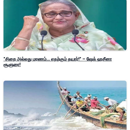
"சிறை அல்லது மரணம்... எதற்கும் தயார்!" – ஷேக் ஹசீனா
சூளுரை!