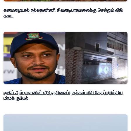
கனமழையால் நல்லதண்ணி சிவனடிபாதமலைக்கு செல்லும் வீதி
தடை
ஷகிப் அல் ஹசனின் வீடு குறிவைப்பு கற்கள் வீசி சேதப்படுத்திய
மர்மக் கும்பல்