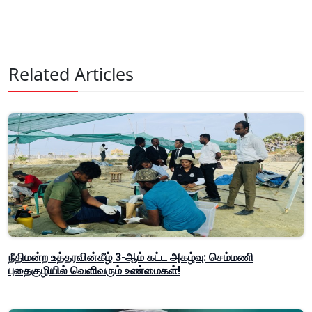
Related Articles
நீதிமன்ற உத்தரவின்கீழ் 3-ஆம் கட்ட அகழ்வு: செம்மணி
புதைகுழியில் வெளிவரும் உண்மைகள்!