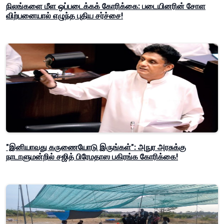
நிலங்களை மீள ஒப்படைக்கக் கோரிக்கை: படையினரின் சோள
விற்பனையால் எழுந்த புதிய சர்ச்சை!
"இனியாவது கருணையோடு இருங்கள்": அநுர அரசுக்கு
நாடாளுமன்றில் சஜித் பிரேமதாஸ பகிரங்க கோரிக்கை!