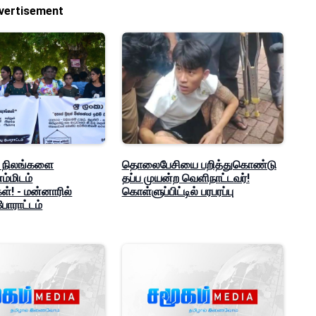
vertisement
ீக நிலங்களை
தொலைபேசியை பறித்துகொண்டு
ம்மிடம்
தப்ப முயன்ற வெளிநாட்டவர்!
ள்! - மன்னாரில்
கொள்ளுப்பிட்டில் பரபரப்பு
போராட்டம்