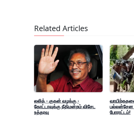
Related Articles
லலித் - குகன் வழக்கு -
வாயிற்கதவை
கோட்டாவுக்கு நீதிமன்றம் விசேட
பல்லன்சேன
உத்தரவு
போராட்டம்!