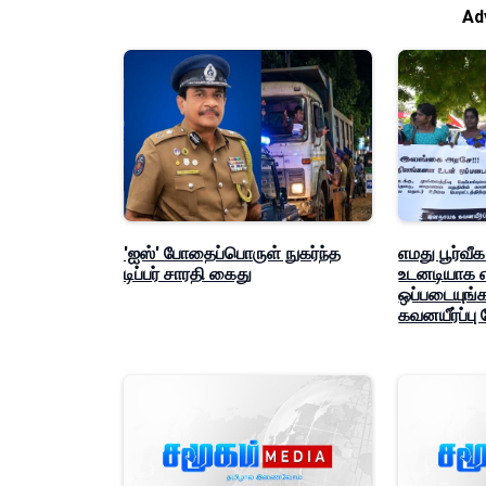
Ad
'ஐஸ்' போதைப்பொருள் நுகர்ந்த
எமது பூர்வ
டிப்பர் சாரதி கைது
உடனடியாக எ
ஒப்படையுங்க
கவனயீர்ப்பு 