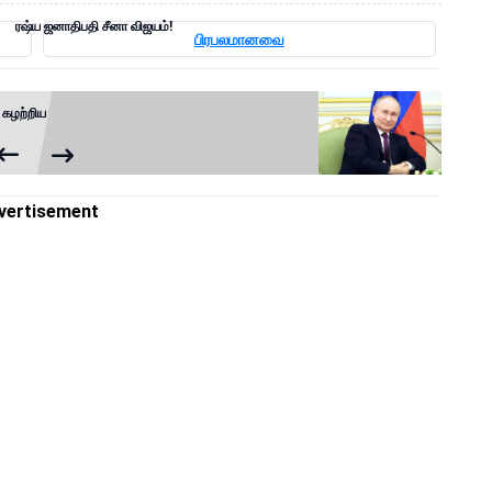
ரஷ்ய ஜனாதிபதி சீனா விஜயம்!
பிரபலமானவை
 கழற்றிய
vertisement