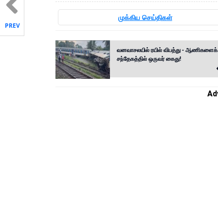
முக்கிய செய்திகள்
PREV
வனவாசலயில் ரயில் விபத்து - ஆணிகளைக்
சந்தேகத்தில் ஒருவர் கைது!
Ad