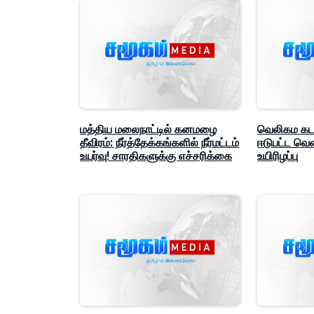
மத்திய மலைநாட்டில் கனமழை
வெலிகம கடல
தீவிரம்: நீர்த்தேக்கங்களில் நீர்மட்டம்
ஈடுபட்ட வ
உயர்வு! சாரதிகளுக்கு எச்சரிக்கை
உயிரிழப்பு