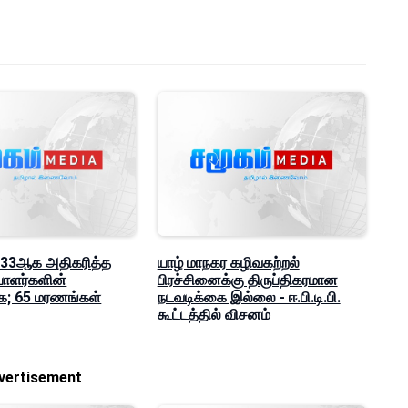
9,033ஆக அதிகரித்த
யாழ் மாநகர கழிவகற்றல்
யாளர்களின்
பிரச்சினைக்கு திருப்திகரமான
; 65 மரணங்கள்
நடவடிக்கை இல்லை - ஈ.பி.டி.பி.
கூட்டத்தில் விசனம்
vertisement