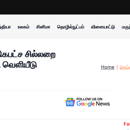
்தியா
உலகம்
சினிமா
தொழில்நுட்பம்
விளையாட்டு
மருத
ிகபட்ச சில்லறை
 வெளியீடு
Home
செய்
Fo