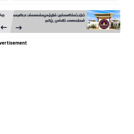
்கு
வவுனியா பல்கலைக்கழகத்தில் புறக்கணிக்கப்படும்
தமிழ், முஸ்லீம் மாணவர்கள்
vertisement