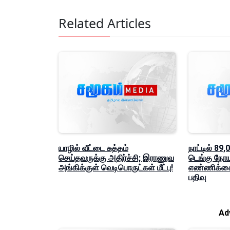
Related Articles
யாழில் வீட்டை சுத்தம்
நாட்டில் 8
செய்தவருக்கு அதிர்ச்சி; இராணுவ
டெங்கு நோ
அங்கிக்குள் வெடிபொருட்கள் மீட்பு!
எண்ணிக்கை
பதிவு
Ad