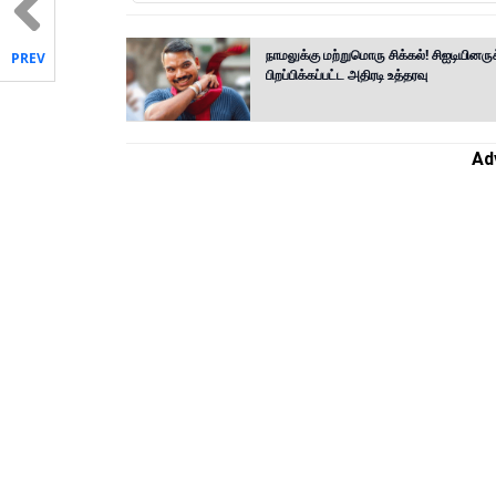
நாமலுக்கு மற்றுமொரு சிக்கல்! சிஐடியினருக
PREV
பிறப்பிக்கப்பட்ட அதிரடி உத்தரவு
Ad