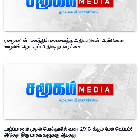
காற்றின் வேகம் குறைந்து வெப்பநிலை உயரும்: வளிமண்டலவியல்
திணைக்களம் விடுத்துள்ள எச்சரிக்கை!
ஏழைகளின் பணத்தில் கைவைத்த அதிகாரிகள்: அஸ்வெசும
ஊழலில் தொடரும் அதிரடி நடவடிக்கை!