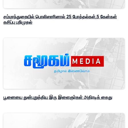
சம்மாந்துறையில் பொலிஸாரினால் 25 போத்தல்கள்,5 கேன்கள்
கசிப்பு பறிமுதல்
பூனையை துன்புறுத்திய இரு இளைஞர்கள் அதிரடிக் கைது