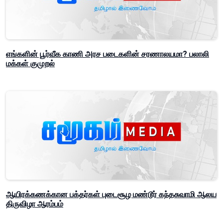
எங்களின் பூர்வீக காணி அரச படைகளின் சரணாலயமா? பலாலி
மக்கள் குமுறல்
ஆயிரக்கணக்கான பக்தர்கள் புடைசூழ மண்டூர் கந்தசுவாமி ஆலய
திருவிழா ஆரம்பம்