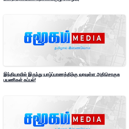
இந்தியாவில் இருந்து யாழ்ப்பாணத்திற்கு வரவுள்ள அதிசொகுசு
பயணிகள் கப்பல்!