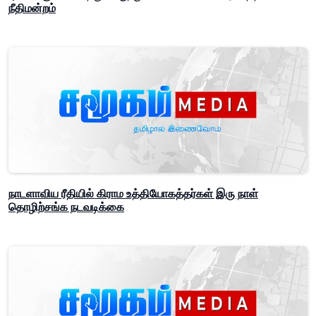
நீதிமன்றம்
நாடளாவிய ரீதியில் கிராம உத்தியோகத்தர்கள் இரு நாள்
தொழிற்சங்க நடவடிக்கை