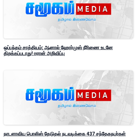
ஒப்பந்தம் சாத்தியம்; ஆனால் ஹோர்முஸ் நீரிணை உடனே
திறக்கப்படாது! ஈரான் அறிவிப்பு
நாடளாவிய பொலிஸ் தேடுதல் நடவடிக்கை 437 சந்தேகநபர்கள்