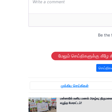
மேலும் செய்திகளுக்கு கீழே க
செய்திக
முக்கிய செய்திகள்
மன்னாரில் கனிய மணல் அகழ்வு; திருமலைய
எழுந்த போராட்டம்!