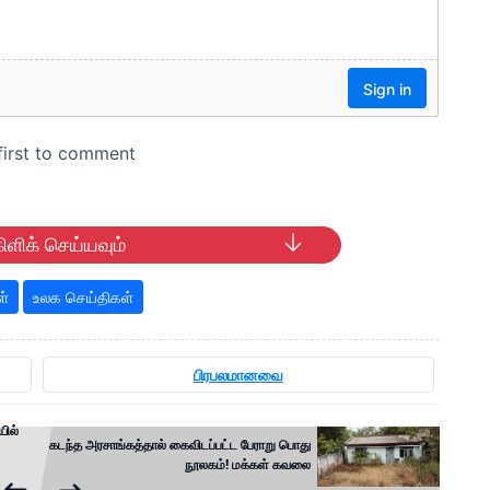
ிளிக் செய்யவும்
ள்
உலக செய்திகள்
பிரபலமானவை
ில்
கடந்த அரசாங்கத்தால் கைவிடப்பட்ட பேராறு பொது
நூலகம்! மக்கள் கவலை