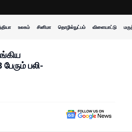
்தியா
உலகம்
சினிமா
தொழில்நுட்பம்
விளையாட்டு
மருத
ுங்கிய
பேரும் பலி-