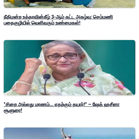
நீதிமன்ற உத்தரவின்கீழ் 3-ஆம் கட்ட அகழ்வு: செம்மணி
புதைகுழியில் வெளிவரும் உண்மைகள்!
"சிறை அல்லது மரணம்... எதற்கும் தயார்!" – ஷேக் ஹசீனா
சூளுரை!