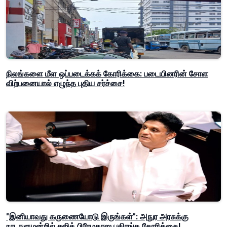
நிலங்களை மீள ஒப்படைக்கக் கோரிக்கை: படையினரின் சோள
விற்பனையால் எழுந்த புதிய சர்ச்சை!
"இனியாவது கருணையோடு இருங்கள்": அநுர அரசுக்கு
நாடாளுமன்றில் சஜித் பிரேமதாஸ பகிரங்க கோரிக்கை!