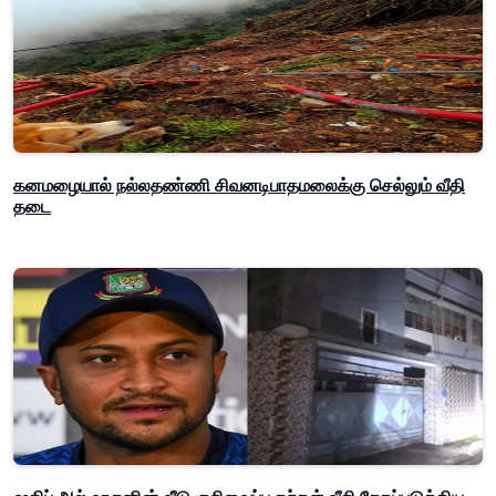
கனமழையால் நல்லதண்ணி சிவனடிபாதமலைக்கு செல்லும் வீதி
தடை