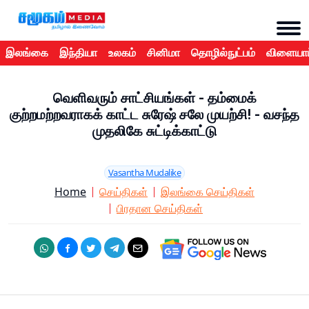
இலங்கை
இந்தியா
உலகம்
சினிமா
தொழில்நுட்பம்
விளையாட
வெளிவரும் சாட்சியங்கள் - தம்மைக்
குற்றமற்றவராகக் காட்ட சுரேஷ் சலே முயற்சி! - வசந்த
முதலிகே சுட்டிக்காட்டு
Vasantha Mudalike
Home
செய்திகள்
இலங்கை செய்திகள்
பிரதான செய்திகள்