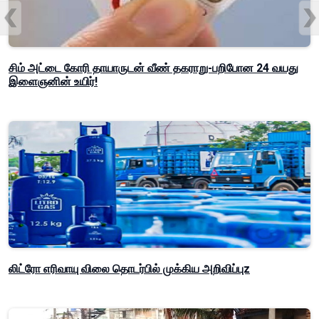
சிம் அட்டை கோரி தாயாருடன் வீண் தகராறு-பறிபோன 24 வயது
இளைஞனின் உயிர்!
லிட்ரோ எரிவாயு விலை தொடர்பில் முக்கிய அறிவிப்புz