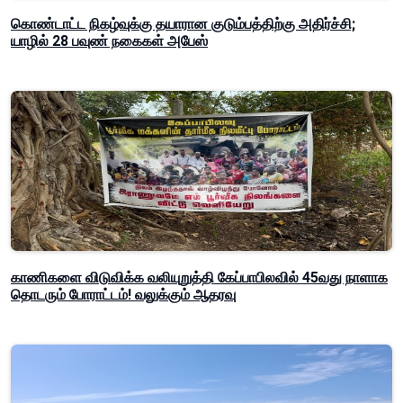
கொண்டாட்ட நிகழ்வுக்கு தயாரான குடும்பத்திற்கு அதிர்ச்சி;
யாழில் 28 பவுண் நகைகள் அபேஸ்
காணிகளை விடுவிக்க வலியுறுத்தி கேப்பாபிலவில் 45வது நாளாக
தொடரும் போராட்டம்! வலுக்கும் ஆதரவு