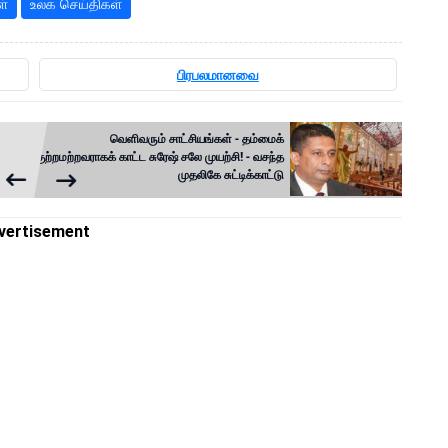
ள்
உலக செய்திகள்
பிரபலமானவை
வெளிவரும் சாட்சியங்கள் - தம்மைக்
குற்றமற்றவராகக் காட்ட சுரேஷ் சலே முயற்சி! - வசந்த
முதலிகே சுட்டிக்காட்டு
vertisement