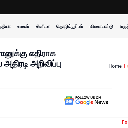
்தியா
உலகம்
சினிமா
தொழில்நுட்பம்
விளையாட்டு
மருத
ரானுக்கு எதிராக
 அதிரடி அறிவிப்பு
Home
Fo