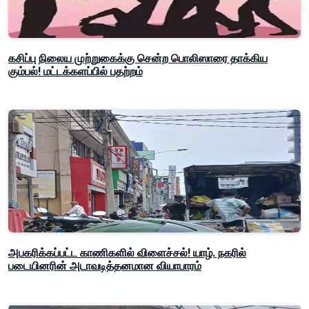
கசிப்பு நிலைய முற்றுகைக்கு சென்ற பொலிஸாரை தாக்கிய
கும்பல்! மட்டக்களப்பில் பதற்றம்
அபகரிக்கப்பட்ட காணிகளில் விளைச்சல்! யாழ். நகரில்
படையினரின் அடாவடித்தனமான வியாபாரம்