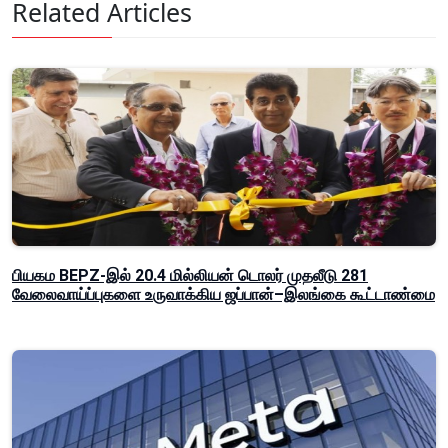
Related Articles
பியகம BEPZ-இல் 20.4 மில்லியன் டொலர் முதலீடு 281
வேலைவாய்ப்புகளை உருவாக்கிய ஜப்பான்–இலங்கை கூட்டாண்மை