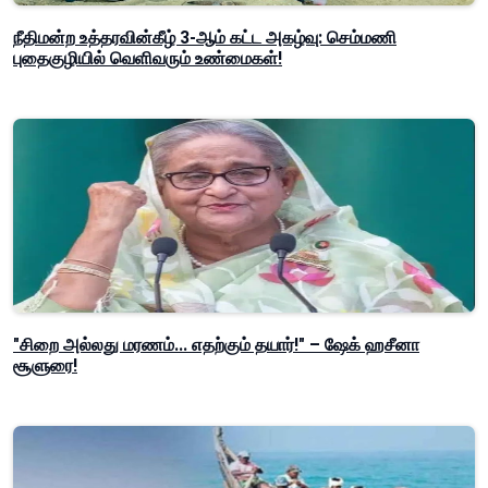
நீதிமன்ற உத்தரவின்கீழ் 3-ஆம் கட்ட அகழ்வு: செம்மணி
புதைகுழியில் வெளிவரும் உண்மைகள்!
"சிறை அல்லது மரணம்... எதற்கும் தயார்!" – ஷேக் ஹசீனா
சூளுரை!