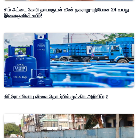
சிம் அட்டை கோரி தாயாருடன் வீண் தகராறு-பறிபோன 24 வயது
இளைஞனின் உயிர்!
லிட்ரோ எரிவாயு விலை தொடர்பில் முக்கிய அறிவிப்புz