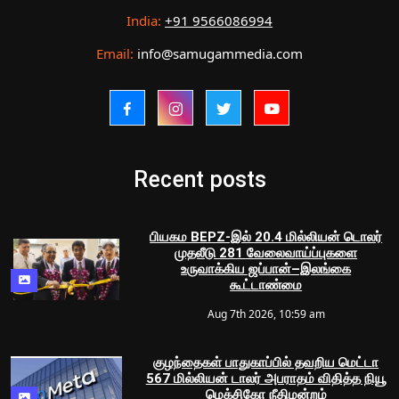
India:
+91 9566086994
Email:
info@samugammedia.com
Recent posts
பியகம BEPZ-இல் 20.4 மில்லியன் டொலர்
முதலீடு 281 வேலைவாய்ப்புகளை
உருவாக்கிய ஜப்பான்–இலங்கை
கூட்டாண்மை
Aug 7th 2026, 10:59 am
குழந்தைகள் பாதுகாப்பில் தவறிய மெட்டா
567 மில்லியன் டாலர் அபராதம் விதித்த நியூ
மெக்சிகோ நீதிமன்றம்