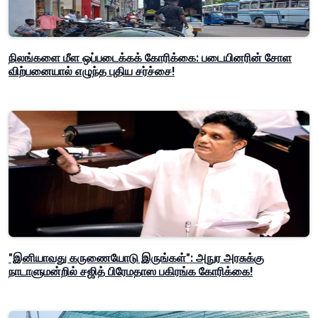
நிலங்களை மீள ஒப்படைக்கக் கோரிக்கை: படையினரின் சோள
விற்பனையால் எழுந்த புதிய சர்ச்சை!
"இனியாவது கருணையோடு இருங்கள்": அநுர அரசுக்கு
நாடாளுமன்றில் சஜித் பிரேமதாஸ பகிரங்க கோரிக்கை!