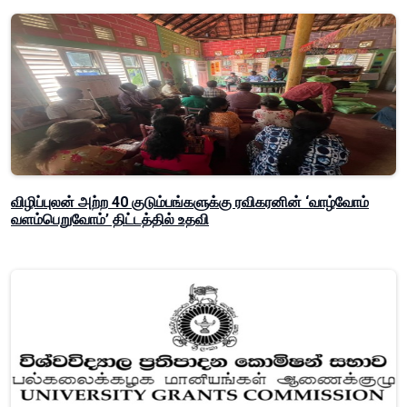
விழிப்புலன் அற்ற 40 குடும்பங்களுக்கு ரவிகரனின் ‘வாழ்வோம்
வளம்பெறுவோம்’ திட்டத்தில் உதவி