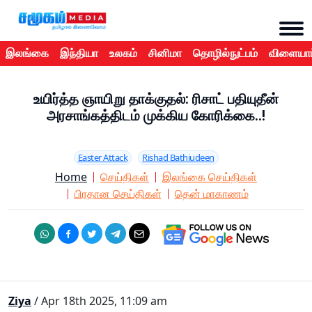
இலங்கை
இந்தியா
உலகம்
சினிமா
தொழில்நுட்பம்
விளையாட
உயிர்த்த ஞாயிறு தாக்குதல்: ரிசாட் பதியுதீன்
அரசாங்கத்திடம் முக்கிய கோரிக்கை..!
Easter Attack
Rishad Bathiudeen
Home
செய்திகள்
இலங்கை செய்திகள்
பிரதான செய்திகள்
தென் மாகாணம்
Ziya
/ Apr 18th 2025, 11:09 am