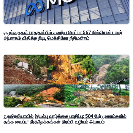
குழந்தைகள் பாதுகாப்பில் தவறிய மெட்டா 567 மில்லியன் டாலர்
அபராதம் விதித்த நியூ மெக்சிகோ நீதிமன்றம்
நுவரெலியாவில் இயல்பு வாழ்க்கை பாதிப்பு: 504 பேர் முகாம்களில்
தங்க வைப்பு! நீர்த்தேக்கங்கள் நிரம்பி வழியும் அபாயம்