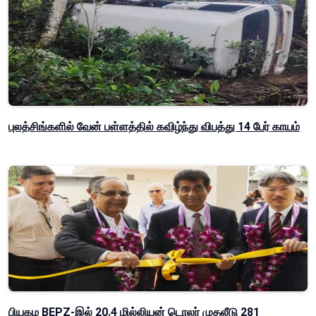
புலத்சிங்களில் வேன் பள்ளத்தில் கவிழ்ந்து விபத்து 14 பேர் காயம்
பியகம BEPZ-இல் 20.4 மில்லியன் டொலர் முதலீடு 281