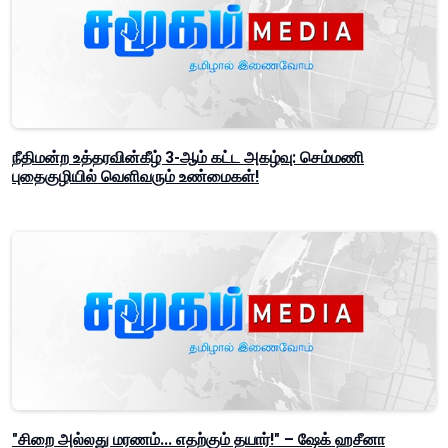
நீதிமன்ற உத்தரவின்கீழ் 3-ஆம் கட்ட அகழ்வு: செம்மணி
புதைகுழியில் வெளிவரும் உண்மைகள்!
"சிறை அல்லது மரணம்... எதற்கும் தயார்!" – ஷேக் ஹசீனா