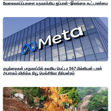
வேலைவாய்ப்புகளை உருவாக்கிய ஜப்பான்–இலங்கை கூட்டாண்மை
குழந்தைகள் பாதுகாப்பில் தவறிய மெட்டா 567 மில்லியன் டாலர்
அபராதம் விதித்த நியூ மெக்சிகோ நீதிமன்றம்