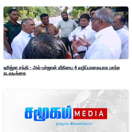
ஹிஜ்றா சந்தி - அல்-மர்ஜான் வீதியை 4 வழிப்பாதையாக மாற்ற
நடவடிக்கை