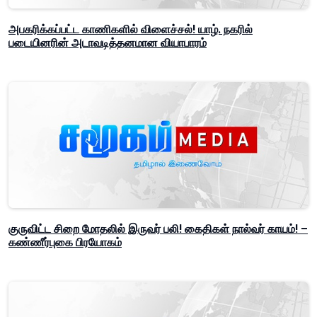
அபகரிக்கப்பட்ட காணிகளில் விளைச்சல்! யாழ். நகரில்
படையினரின் அடாவடித்தனமான வியாபாரம்
குருவிட்ட சிறை மோதலில் இருவர் பலி! கைதிகள் நால்வர் காயம்! –
கண்ணீர்புகை பிரயோகம்