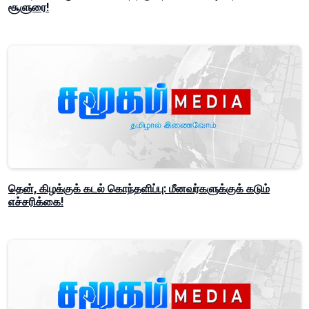
சூளுரை!
தென், கிழக்குக் கடல் கொந்தளிப்பு: மீனவர்களுக்குக் கடும்
எச்சரிக்கை!