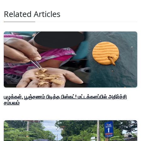
Related Articles
புழுக்கள், பூஞ்சணம் பிடித்த பிஸ்கட்! மட்டக்களப்பில் அதிர்ச்சி
சம்பவம்