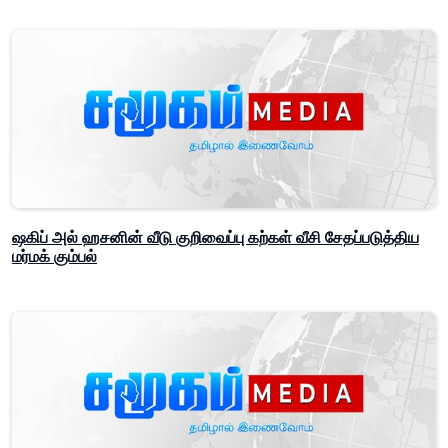
ஷகிப் அல் ஹசனின் வீடு குறிவைப்பு கற்கள் வீசி சேதப்படுத்திய
மர்மக் கும்பல்