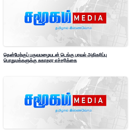
தென்மேற்குப் பருவமழையுடன் டெங்கு பரவல் அதிகரிப்பு
பொதுமக்களுக்கு சுகாதார எச்சரிக்கை