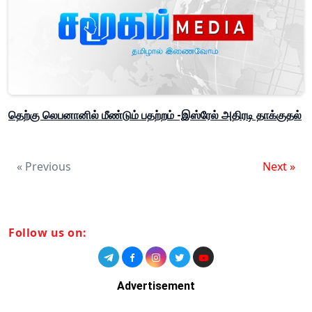
தெற்கு லெபனானில் மீண்டும் பதற்றம் -இஸ்ரேல் அதிரடி தாக்குதல்
« Previous
Next »
Follow us on:
Advertisement