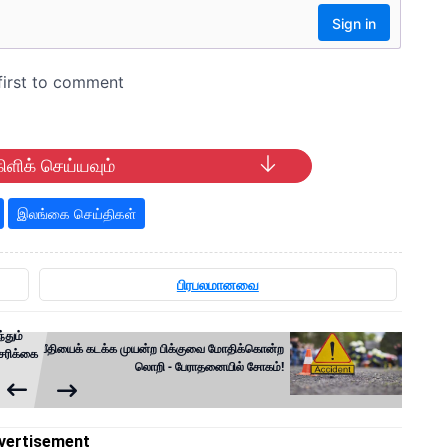
ிளிக் செய்யவும்
இலங்கை செய்திகள்
பிரபலமானவை
்தும்
வீதியைக் கடக்க முயன்ற பிக்குவை மோதிக்கொன்ற
சரிக்கை
லொறி - பேராதனையில் சோகம்!
vertisement