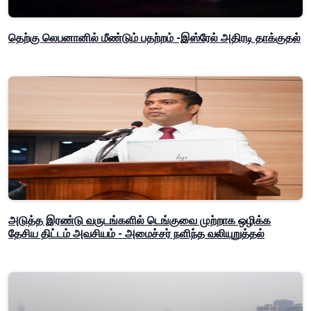
தெற்கு லெபனானில் மீண்டும் பதற்றம் -இஸ்ரேல் அதிரடி தாக்குதல்
அடுத்த இரண்டு வருடங்களில் டெங்குவை முற்றாக ஒழிக்க
தேசிய திட்டம் அவசியம் - அமைச்சர் நளிந்த வலியுறுத்தல்