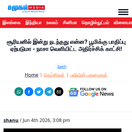
இலங்கை
இந்தியா
உலகம்
சினிமா
தொழில்நுட்பம்
விளையாட
சூரியனில் இன்று நடந்தது என்ன? பூமிக்கு பாதிப்பு
ஏற்படுமா - நாசா வெளியிட்ட அதிர்ச்சிக் காட்சி!
Earth
Home
செய்திகள்
புவியின் புதுமைகள்
shanu
/ Jun 4th 2026, 3:08 pm