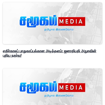
எதிர்காலப் பாதுகாப்புக்கான அடித்தளம்: ஜனாதிபதி அநுரவின்
புதிய நகர்வு!