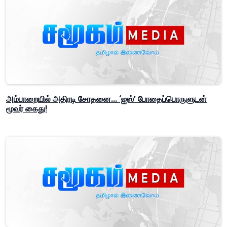
அம்பாறையில் அதிரடி சோதனை... ‘ஐஸ்’ போதைப்பொருளுடன்
மூவர் கைது!