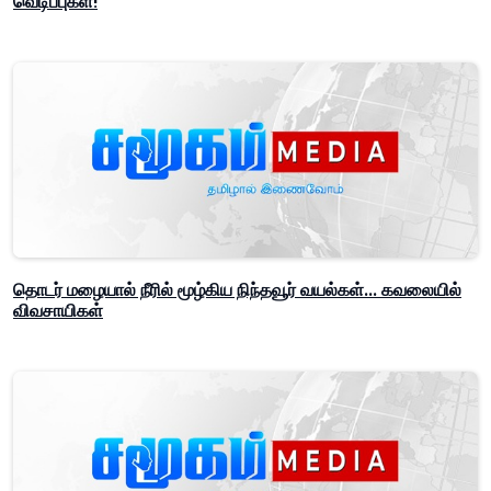
வெடிப்புகள்!
தொடர் மழையால் நீரில் மூழ்கிய நிந்தவூர் வயல்கள்... கவலையில்
விவசாயிகள்