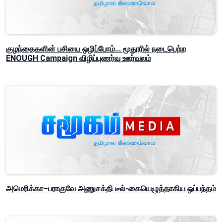
குழந்தைகளின் பசியை ஒழிப்போம்... மூதூரில் நடைபெற்ற
ENOUGH Campaign விழிப்புணர்வு ஊர்வலம்
அமெரிக்கா–பராகுவே அணுசக்தி டீல்-கையெழுத்தாகிய ஒப்பந்தம்