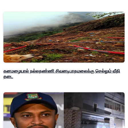
கனமழையால் நல்லதண்ணி சிவனடிபாதமலைக்கு செல்லும் வீதி
தடை