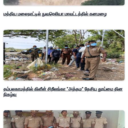
மத்திய மலைநாட்டில் நுவரெலியா மாவட்டத்தில் கனமழை
தம்பலகாமத்தில் கிளீன் சிறீலங்கா "அத்தம" தேசிய தூய்மை தின
நிகழ்வு