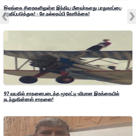
இலங்கை சிறைகளிலுள்ள இந்திய மீனவர்களது பாதுகாப்பை
உறுதிப்படுத்துக! - சே.நல்லதம்பி கோரிக்கை!
97 வயதில் சாதனைபடைத்த மூதாட்டி-விமான இறக்கையில்
நடந்துகின்னஸ் சாதனை!