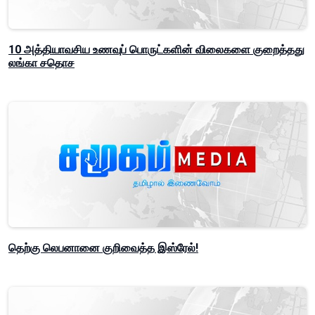
10 அத்தியாவசிய உணவுப் பொருட்களின் விலைகளை குறைத்தது
லங்கா சதொச
தெற்கு லெபனானை குறிவைத்த இஸ்ரேல்!