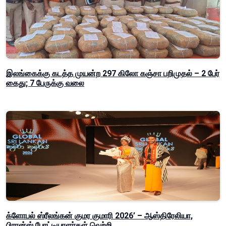
இலங்கைக்கு கடத்த முயன்ற 297 கிலோ கஞ்சா பறிமுதல் – 2 பேர்
கைது; 7 பேருக்கு வலை
க்ளோபல் ஸ்ரீலங்கன் குமர குமாரி 2026’ – ஆஸ்திரேலியா,
பிரான்ஸ் போட்டியாளர்கள் வெற்றி