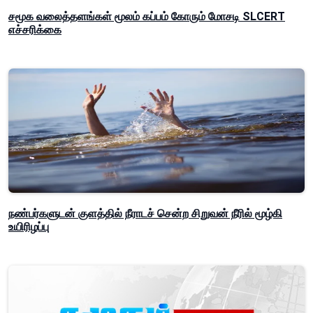
சமூக வலைத்தளங்கள் மூலம் கப்பம் கோரும் மோசடி SLCERT
எச்சரிக்கை
நண்பர்களுடன் குளத்தில் நீராடச் சென்ற சிறுவன் நீரில் மூழ்கி
உயிரிழப்பு