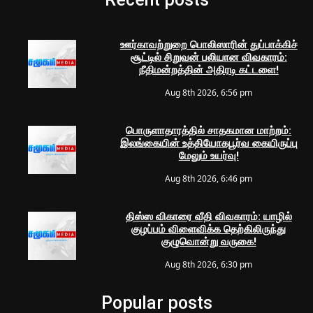
ஊர்காவற்றுறை பொலிஸாரின் துப்பாக்கிச்
சூட்டில் சிறுவன் பலியான விவகாரம்:
நீதிமன்றத்தின் அதிரடி கட்டளை!
Aug 8th 2026, 6:56 pm
பொருளாதாரத்தில் சாதகமான மாற்றம்:
இலங்கையின் உத்தியோகபூர்வ கையிருப்பு
மேலும் உயர்வு!
Aug 8th 2026, 6:46 pm
திஸ்ஸ விகாரை வீதி விவகாரம்: யாழில்
குழப்பம் விளைவிக்க தெற்கிலிருந்து
குழுவொன்று வருகை!
Aug 8th 2026, 6:30 pm
Popular posts