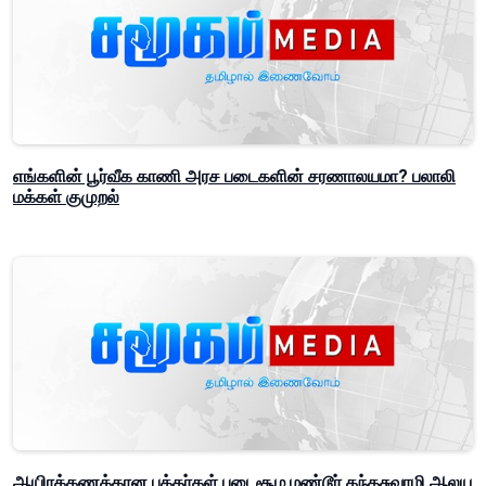
எங்களின் பூர்வீக காணி அரச படைகளின் சரணாலயமா? பலாலி
மக்கள் குமுறல்
ஆயிரக்கணக்கான பக்தர்கள் புடைசூழ மண்டூர் கந்தசுவாமி ஆலய