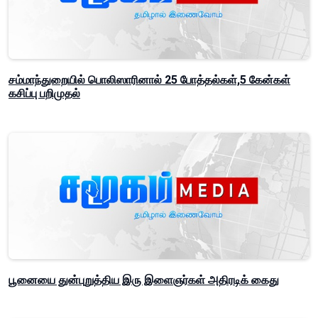
சம்மாந்துறையில் பொலிஸாரினால் 25 போத்தல்கள்,5 கேன்கள்
கசிப்பு பறிமுதல்
பூனையை துன்புறுத்திய இரு இளைஞர்கள் அதிரடிக் கைது