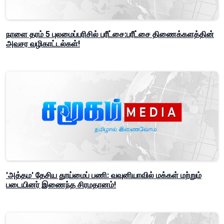
நாளை தரம் 5 புலமைப்பரிசில் பரீட்சை:பரீட்சை திணைக்களத்தின்
அவசர வழிகாட்டல்கள்!
'அத்தம' தேசிய தூய்மைப் பணி: வவுனியாவில் மக்கள் மற்றும்
படையினர் இணைந்த சிரமதானம்!