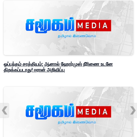
ஒப்பந்தம் சாத்தியம்; ஆனால் ஹோர்முஸ் நீரிணை உடனே
திறக்கப்படாது! ஈரான் அறிவிப்பு