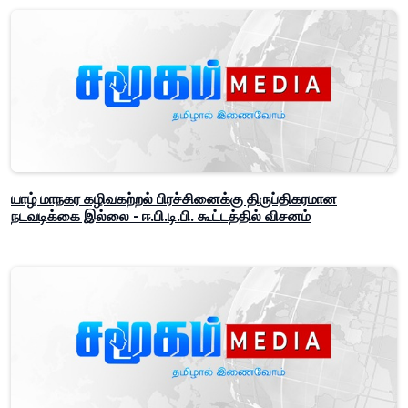
யாழ் மாநகர கழிவகற்றல் பிரச்சினைக்கு திருப்திகரமான
நடவடிக்கை இல்லை - ஈ.பி.டி.பி. கூட்டத்தில் விசனம்