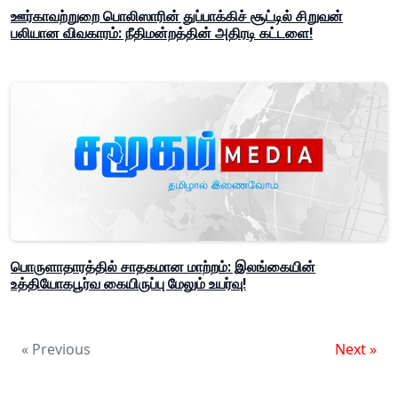
ஊர்காவற்றுறை பொலிஸாரின் துப்பாக்கிச் சூட்டில் சிறுவன்
பலியான விவகாரம்: நீதிமன்றத்தின் அதிரடி கட்டளை!
பொருளாதாரத்தில் சாதகமான மாற்றம்: இலங்கையின்
உத்தியோகபூர்வ கையிருப்பு மேலும் உயர்வு!
« Previous
Next »