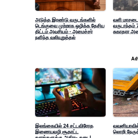
அடுத்த இரண்டு வருடங்களில்
வளி மாசடை
டெங்குவை முற்றாக ஒழிக்க தேசிய
வருடாந்தம்
திட்டம் அவசியம் - அமைச்சர்
சுகாதார அம
நளிந்த வலியுறுத்தல்
Ad
இலங்கையில் 24 சட்டவிரோத
வவுனியாவில்
இணையவழி சூதாட்ட
லொறி நேருக்
தளங்களுக்கு அதிரடி தடை!