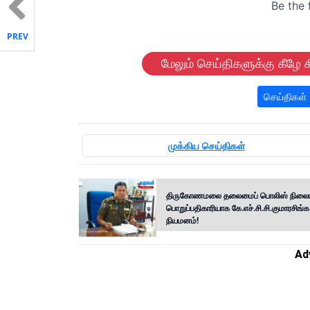
PREV
மேலும் செய்திகளுக்கு கீழே க
செய்திகள்
முக்கிய செய்திகள்
திருகோணமலை தலைமைப் பொலிஸ் நிலை
பொறுப்பதிகாரியாக கே.எச்.சி.சி.குமாரசிங்க
நியமனம்!
Ad