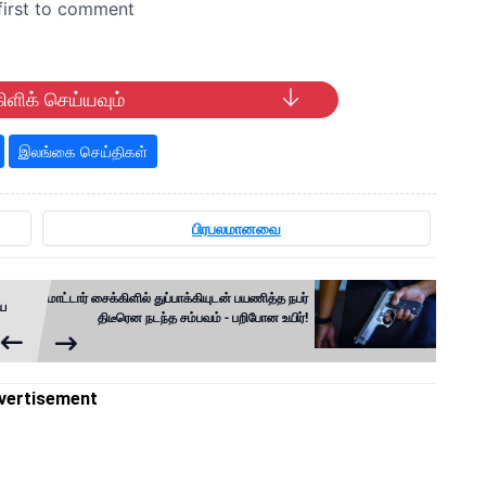
ிளிக் செய்யவும்
இலங்கை செய்திகள்
பிரபலமானவை
மோட்டார் சைக்கிளில் துப்பாக்கியுடன் பயணித்த நபர்
ய
திடீரென நடந்த சம்பவம் - பறிபோன உயிர்!
vertisement