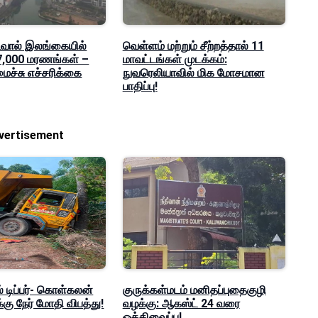
வால் இலங்கையில்
வெள்ளம் மற்றும் சீற்றத்தால் 11
 7,000 மரணங்கள் –
மாவட்டங்கள் முடக்கம்:
ைச்சு எச்சரிக்கை
நுவரெலியாவில் மிக மோசமான
பாதிப்பு!
vertisement
 டிப்பர்- கொள்கலன்
குருக்கள்மடம் மனிதப்புதைகுழி
கு நேர் மோதி விபத்து!
வழக்கு: ஆகஸ்ட் 24 வரை
ஒத்திவைப்பு!