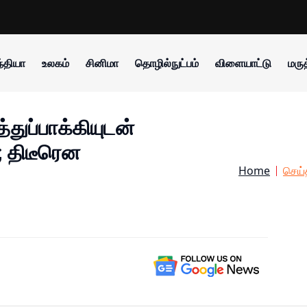
்தியா
உலகம்
சினிமா
தொழில்நுட்பம்
விளையாட்டு
மருத
்துப்பாக்கியுடன்
; திடீரென
Home
செய்